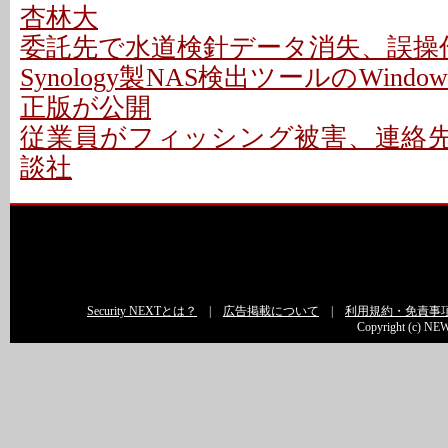
杏林大
委託先で水道検針データ消失、誤操作
Synology製NAS検出ツールのWindo
正版が公開
従業員がフィッシング被害、連絡先情
談社
Security NEXTとは？
|
広告掲載について
|
利用規約・免責事
Copyright (c) NEW