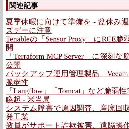
関連記事
夏季休暇に向けて準備を - 盆休み
ズデーに注意
Tenableの「Sensor Proxy」にRC
開
「Terraform MCP Server」に深
公開
バックアップ運用管理製品「Veeam
脆弱性
「Langflow」「Tomcat」など脆
喚起 - 米当局
システム障害で原因調査、産廃回収は
発工業
教員がサポート詐欺被害、遠隔操作P