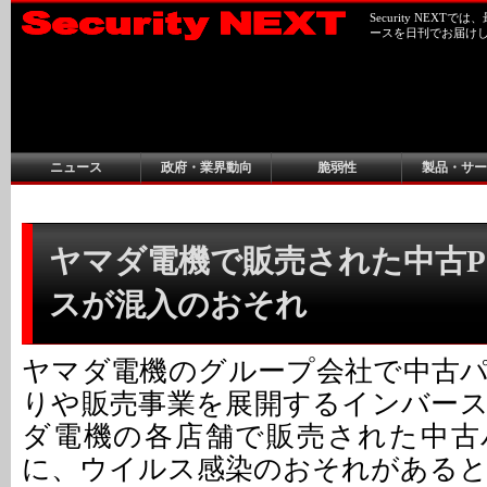
Security NEX
ースを日刊でお届け
ニュース
政府・業界動向
脆弱性
製品・サー
ヤマダ電機で販売された中古P
スが混入のおそれ
ヤマダ電機のグループ会社で中古
りや販売事業を展開するインバー
ダ電機の各店舗で販売された中古
に、ウイルス感染のおそれがあると