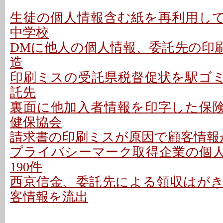
生徒の個人情報含む紙を再利用して配
中学校
DMに他人の個人情報、委託先の印刷
造
印刷ミスの受託県税督促状を駅ゴミ箱
託先
裏面に他加入者情報を印字した保険証
健保協会
請求書の印刷ミスが原因で顧客情報が
プライバシーマーク取得企業の個
190件
西京信金、委託先による領収はが
客情報を流出