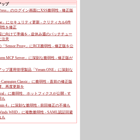
アップ
dPress」のログイン画面にXSS脆弱性 - 修正版
ome」にセキュリティ更新 - クリティカル6件
弱性を修正
暇に向けて準備を - 盆休み週のパッチチュー
に注意
leの「Sensor Proxy」にRCE脆弱性 - 修正版を公
aform MCP Server」に深刻な脆弱性 - 修正版が
ップ運用管理製品「Veeam ONE」に深刻な
e Campaign Classic」に脆弱性 - 直前の修正版
響、再度更新を
entral」に脆弱性、ホットフィクスが公開 - す
用も
dmin 4」に深刻な脆弱性 - 前回修正の不備も
rWinds WHD」に複数脆弱性 - SAML認証回避
れも