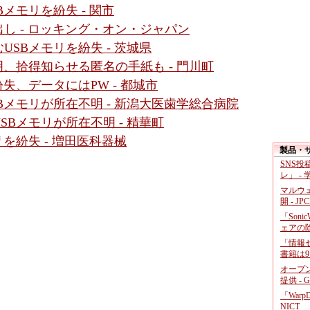
メモリを紛失 - 関市
し - ロッキング・オン・ジャパン
SBメモリを紛失 - 茨城県
、拾得知らせる匿名の手紙も - 門川町
失、データにはPW - 都城市
Bメモリが所在不明 - 新潟大医歯学総合病院
Bメモリが所在不明 - 精華町
を紛失 - 増田医科器械
製品・
SNS
レ」 -
マルウ
開 - JP
「Soni
ェアの
「情報セ
書籍は9
オープ
提供 - 
「War
NICT