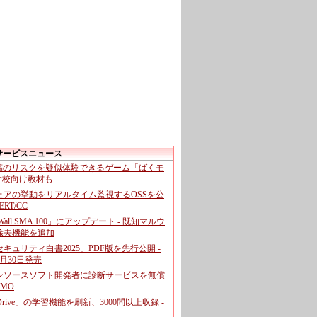
サービスニュース
投稿のリスクを疑似体験できるゲーム「ばくモ
 学校向け教材も
ェアの挙動をリアルタイム監視するOSSを公
CERT/CC
cWall SMA 100」にアップデート - 既知マルウ
除去機能を追加
キュリティ白書2025」PDF版を先行公開 -
月30日発売
ンソースソフト開発者に診断サービスを無償
GMO
pDrive」の学習機能を刷新、3000問以上収録 -