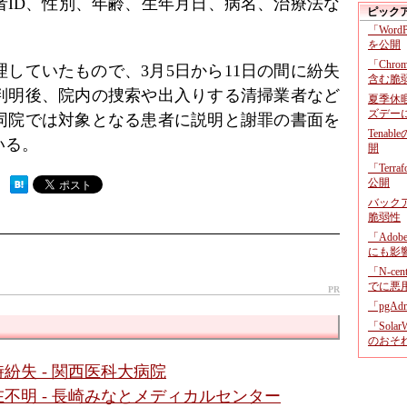
者ID、性別、年齢、生年月日、病名、治療法な
ピック
「Wor
を公開
「Chr
していたもので、3月5日から11日の間に紛失
含む脆
判明後、院内の捜索や出入りする清掃業者など
夏季休
ズデー
同院では対象となる患者に説明と謝罪の書面を
Tenab
いる。
開
「Terr
公開
 ）
バックア
脆弱性
「Adob
にも影
「N-c
でに悪
PR
「pgA
「Sola
のおそ
紛失 - 関西医科大病院
不明 - 長崎みなとメディカルセンター