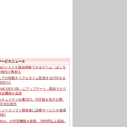
サービスニュース
投稿のリスクを疑似体験できるゲーム「ばくモ
 学校向け教材も
ェアの挙動をリアルタイム監視するOSSを公
CERT/CC
cWall SMA 100」にアップデート - 既知マルウ
除去機能を追加
キュリティ白書2025」PDF版を先行公開 -
月30日発売
ンソースソフト開発者に診断サービスを無償
GMO
pDrive」の学習機能を刷新、3000問以上収録 -