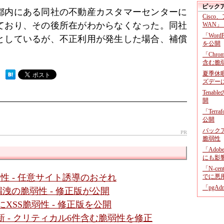
ピック
都内にある同社の不動産カスタマーセンターに
Cisco
ており、その後所在がわからなくなった。同社
WAN」
「Wor
としているが、不正利用が発生した場合、補償
を公開
「Chr
含む脆
夏季休
 ）
ズデー
Tenab
開
「Terr
公開
バックア
PR
脆弱性
「Adob
にも影
「N-c
に脆弱性 - 任意サイト誘導のおそれ
でに悪
「pgA
」に情報漏洩の脆弱性 - 修正版が公開
面にXSS脆弱性 - 修正版を公開
新 - クリティカル6件含む脆弱性を修正