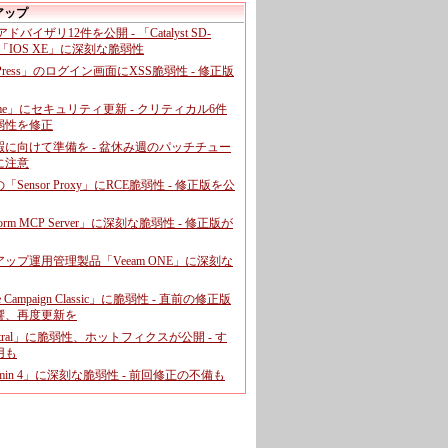
アップ
、アドバイザリ12件を公開 - 「Catalyst SD-
「IOS XE」に深刻な脆弱性
dPress」のログイン画面にXSS脆弱性 - 修正版
ome」にセキュリティ更新 - クリティカル6件
弱性を修正
暇に向けて準備を - 盆休み週のパッチチュー
に注意
leの「Sensor Proxy」にRCE脆弱性 - 修正版を公
aform MCP Server」に深刻な脆弱性 - 修正版が
ップ運用管理製品「Veeam ONE」に深刻な
e Campaign Classic」に脆弱性 - 直前の修正版
響、再度更新を
entral」に脆弱性、ホットフィクスが公開 - す
用も
dmin 4」に深刻な脆弱性 - 前回修正の不備も