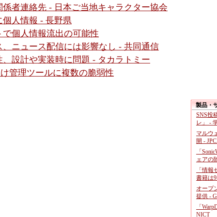
関係者連絡先 - 日本ご当地キャラクター協会
個人情報 - 長野県
トで個人情報流出の可能性
、ニュース配信には影響なし - 共同通信
、設計や実装時に問題 - タカラトミー
ダ向け管理ツールに複数の脆弱性
製品・
SNS
レ」 -
マルウ
開 - JP
「Soni
ェアの
「情報セ
書籍は9
オープ
提供 - 
「War
NICT