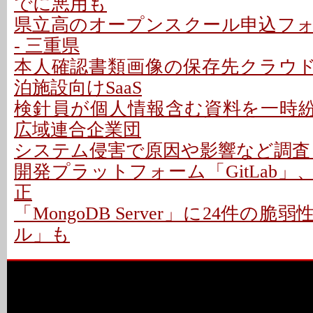
でに悪用も
県立高のオープンスクール申込フ
- 三重県
本人確認書類画像の保存先クラウドに
泊施設向けSaaS
検針員が個人情報含む資料を一時紛失
広域連合企業団
システム侵害で原因や影響など調査 -
開発プラットフォーム「GitLab」
正
「MongoDB Server」に24件の脆
ル」も