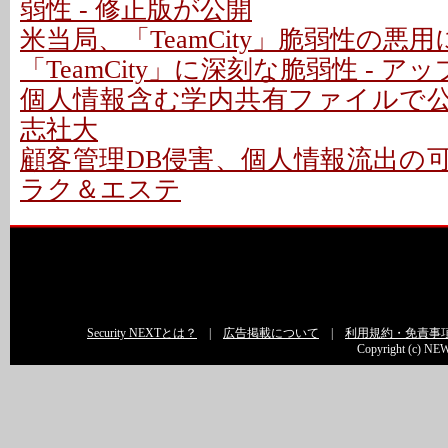
弱性 - 修正版が公開
米当局、「TeamCity」脆弱性の悪
「TeamCity」に深刻な脆弱性 - 
個人情報含む学内共有ファイルで公開
志社大
顧客管理DB侵害、個人情報流出の可能性
ラク＆エステ
Security NEXTとは？
|
広告掲載について
|
利用規約・免責事
Copyright (c) NEW