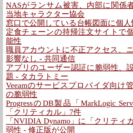
NASがランサム被害、内部に関係者
当地キャラクター協会
窓口で公開している台帳図面に個人情
定食チェーンの持帰注文サイトで
能性
職員アカウントに不正アクセス、
影響なし - 共同通信
アプリのユーザー認証に脆弱性、
題 - タカラトミー
Veeamのサービスプロバイダ向け
の脆弱性
ProgressのDB製品「MarkLogic S
「クリティカル」7件
「NVIDIA Dynamo」に「クリテ
弱性 - 修正版が公開