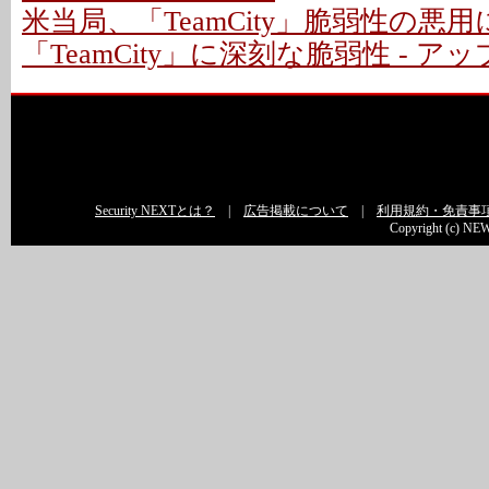
米当局、「TeamCity」脆弱性の悪
「TeamCity」に深刻な脆弱性 - 
Security NEXTとは？
|
広告掲載について
|
利用規約・免責事
Copyright (c) NEW