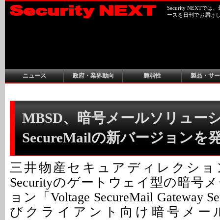
Security NEX
ースを日刊でお届け
ニュース
政府・業界動向
脆弱性
製品・サー
MBSD、暗号メールソリューション
SecureMailの新バージョンを
三井物産セキュアディレクションは、
Securityのゲートウェイ型の暗
ョン「Voltage SecureMail Gateway
びクライアント向け暗号メール製品