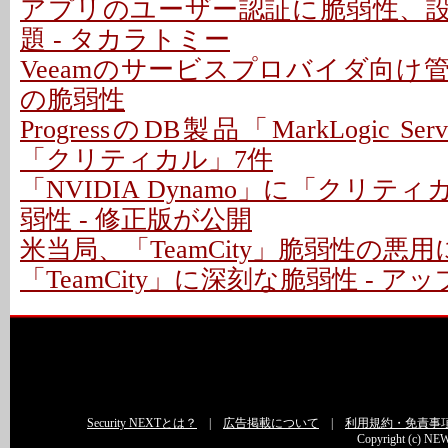
アプリのユーザー認証に脆弱性、
題 - タカラトミー
Veeamのサービスプロバイダ向け
の脆弱性
ProgressのDB製品「MarkLogic S
「クリティカル」7件
「NVIDIA Dynamo」に「クリテ
弱性 - 修正版が公開
米当局、「TeamCity」脆弱性の悪
「TeamCity」に深刻な脆弱性 - 
Security NEXTとは？
|
広告掲載について
|
利用規約・免責事
Copyright (c) NEW