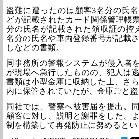
盗難に遭ったのは顧客3名分の氏
どが記載されたカード関係管理帳票
分の氏名が記載された領収証の控
名分の氏名や車両登録番号が記載
しなどの書類。
同事務所の警報システムが侵入者
が現場へ急行したものの、犯人は
書類は小型金庫に収納した上、さ
内に保管されていたが、金庫ごと盗
同社では、警察へ被害届を提出。
顧客に対し、説明と謝罪をした。
制を構築して再発防止に努めるとい