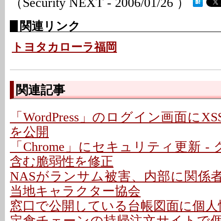
（Security NEXT - 2006/01/26 ）
関連リンク
トヨタカローラ福岡
関連記事
「WordPress」のログイン画面にXS
を公開
「Chrome」にセキュリティ更新 -
含む脆弱性を修正
NASがランサム被害、内部に関係者
当地キャラクター協会
窓口で公開している台帳図面に個人情
定食チェーンの持帰注文サイトで