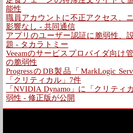
能性
職員アカウントに不正アクセス、
影響なし - 共同通信
アプリのユーザー認証に脆弱性、
題 - タカラトミー
Veeamのサービスプロバイダ向け
の脆弱性
ProgressのDB製品「MarkLogic S
「クリティカル」7件
「NVIDIA Dynamo」に「クリテ
弱性 - 修正版が公開