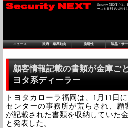
Security NEX
ースを日刊でお届け
ニュース
政府・業界動向
脆弱性
製品・サー
顧客情報記載の書類が金庫ごと盗
ヨタ系ディーラー
トヨタカローラ福岡は、1月11日
センターの事務所が荒らされ、顧
が記載された書類を収納していた
と発表した。