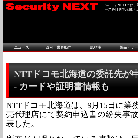
Security NEX
ースを日刊でお届け
ニュース
政府・業界動向
脆弱性
製品・サー
NTTドコモ北海道の委託先が
- カードや証明書情報も
NTTドコモ北海道は、9月15日に
売代理店にて契約申込書の紛失事
表した。