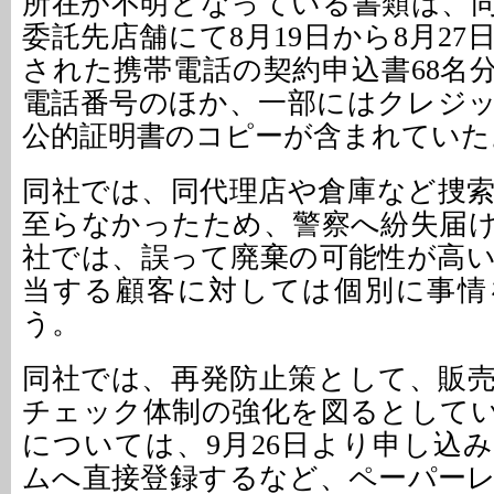
所在が不明となっている書類は、
委託先店舗にて8月19日から8月2
された携帯電話の契約申込書68名
電話番号のほか、一部にはクレジ
公的証明書のコピーが含まれていた
同社では、同代理店や倉庫など捜
至らなかったため、警察へ紛失届
社では、誤って廃棄の可能性が高
当する顧客に対しては個別に事情
う。
同社では、再発防止策として、販
チェック体制の強化を図るとして
については、9月26日より申し込
ムへ直接登録するなど、ペーパー