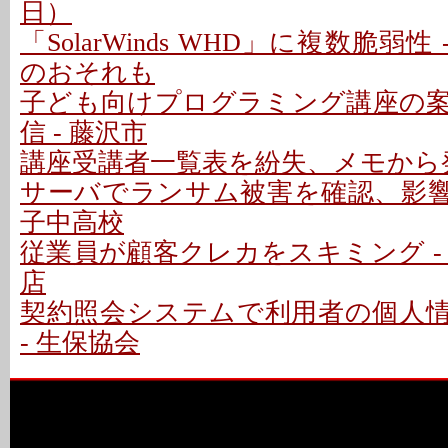
日）
「SolarWinds WHD」に複数脆弱性
のおそれも
子ども向けプログラミング講座の
信 - 藤沢市
講座受講者一覧表を紛失、メモから発
サーバでランサム被害を確認、影響な
子中高校
従業員が顧客クレカをスキミング -
店
契約照会システムで利用者の個人
- 生保協会