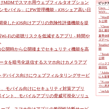
向けMDMでスマホ用ウェブフィルタオプション
ピック
Cisco
ンモバイル」にPW管理機能 - iOSシェア高い日
WAN」
「Wor
を公開
、自社開発したiOS向けアプリの危険性評価機能を提
「Chr
含む脆
Wi-Fiの盗聴リスクを低減するアプリ - 時間や
夏季休
ズデー
し
Tenab
リの公開時から公開後までセキュリティ機能を高
開
「Terr
公開
データを暗号化送信するスマホ向けカメラアプ
バックア
脆弱性
「Adob
ートデバイス向けにウェブフィルタリングサービ
にも影
「N-c
でに悪
ト、モバイル向けにセキュリティ対策アプリ
「pgA
ポイント、モバイルアプリの脅威可視化ソリュ