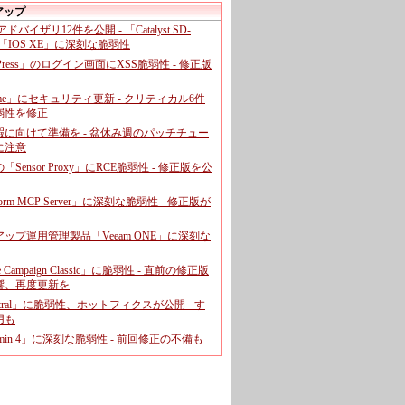
アップ
、アドバイザリ12件を公開 - 「Catalyst SD-
「IOS XE」に深刻な脆弱性
dPress」のログイン画面にXSS脆弱性 - 修正版
ome」にセキュリティ更新 - クリティカル6件
弱性を修正
暇に向けて準備を - 盆休み週のパッチチュー
に注意
leの「Sensor Proxy」にRCE脆弱性 - 修正版を公
aform MCP Server」に深刻な脆弱性 - 修正版が
ップ運用管理製品「Veeam ONE」に深刻な
e Campaign Classic」に脆弱性 - 直前の修正版
響、再度更新を
entral」に脆弱性、ホットフィクスが公開 - す
用も
dmin 4」に深刻な脆弱性 - 前回修正の不備も