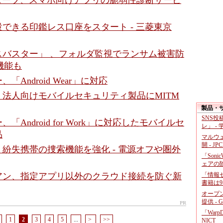
ウェーブ、スマホ向けアプリの脆弱性診断サービ
できる印鑑レス口座をスタート - 三菱東京
スバスター」 、フォルダ監視でランサム被害防
け機能も
「Android Wear」に対応
法人向けモバイルセキュリティ製品にMITM
製品・
SNS
「Android for Work」に対応したモバイルセ
レ」 -
品
マルウ
開 - JP
紛失携帯の捜索機能を強化 - 電源オフや圏外
「Soni
ェアの
アン、指定アプリ以外のクラウド接続を防ぐ新
「情報セ
書籍は9
オープ
提供 - 
PR
「War
1
2
3
4
5
...
>
>>
NICT