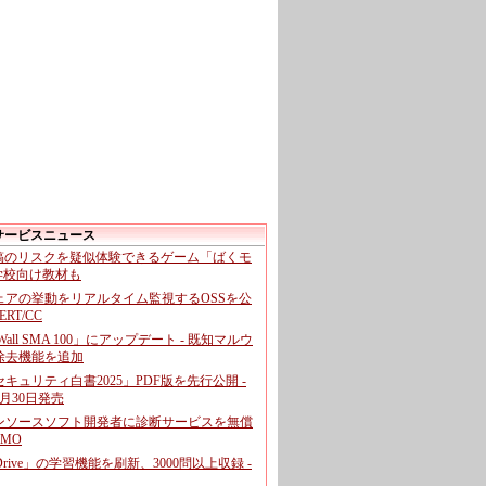
サービスニュース
投稿のリスクを疑似体験できるゲーム「ばくモ
 学校向け教材も
ェアの挙動をリアルタイム監視するOSSを公
CERT/CC
cWall SMA 100」にアップデート - 既知マルウ
除去機能を追加
キュリティ白書2025」PDF版を先行公開 -
月30日発売
ンソースソフト開発者に診断サービスを無償
GMO
pDrive」の学習機能を刷新、3000問以上収録 -