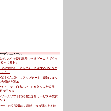
サービスニュース
投稿のリスクを疑似体験できるゲーム「ばくモ
 学校向け教材も
ェアの挙動をリアルタイム監視するOSSを公
CERT/CC
cWall SMA 100」にアップデート - 既知マルウ
除去機能を追加
キュリティ白書2025」PDF版を先行公開 -
月30日発売
ンソースソフト開発者に診断サービスを無償
GMO
pDrive」の学習機能を刷新、3000問以上収録 -