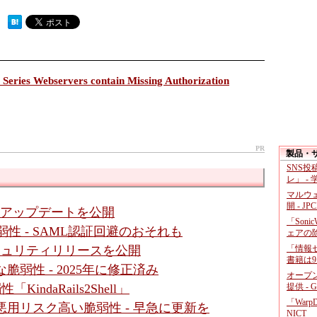
 ）
eries Webservers contain Missing Authorization
PR
製品・
SNS
レ」 -
マルウ
開 - JP
- アップデートを公開
「Soni
数脆弱性 - SAML認証回避のおそれも
ェアの
「情報セ
セキュリティリリースを公開
書籍は9
に深刻な脆弱性 - 2025年に修正済み
オープ
提供 - 
「KindaRails2Shell」
「War
ssic」に悪用リスク高い脆弱性 - 早急に更新を
NICT