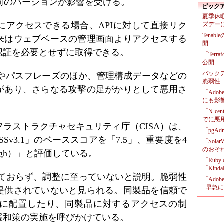
び以前のバージョンが影響を受ける。
ピック
夏季休
にアクセスできる場合、APIに対して直接リク
ズデー
Tenab
来はウェブベースの管理画面よりアクセスする
開
認証を必要とせずに取得できる。
「Terr
公開
バックア
るSSIDやパスフレーズのほか、管理構成データなどの
脆弱性
があり、さらなる攻撃の足がかりとして悪用さ
「Adob
にも影
「N-c
でに悪
ラストラクチャセキュリティ庁（CISA）は、
「pgA
Sv3.1」のベーススコアを「7.5」、重要度を4
「Sola
のおそ
gh）」と評価している。
「Ruby
「KindaR
取れておらず、調整に至っていないと説明。脆弱性
「Adob
- 早急
提供されていないと見られる。同製品を信頼で
に配置したり、同製品に対するアクセスの制
緩和策の実施を呼びかけている。