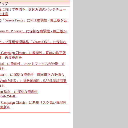
アップ
暇に向けて準備を - 盆休み週のパッチチュー
に注意
leの「Sensor Proxy」にRCE脆弱性 - 修正版を公
aform MCP Server」に深刻な脆弱性 - 修正版が
ップ運用管理製品「Veeam ONE」に深刻な
e Campaign Classic」に脆弱性 - 直前の修正版
響、再度更新を
entral」に脆弱性、ホットフィクスが公開 - す
用も
dmin 4」に深刻な脆弱性 - 前回修正の不備も
rWinds WHD」に複数脆弱性 - SAML認証回避
れも
 on Rails」に深刻な脆弱性
ails2Shell」
e Campaign Classic」に悪用リスク高い脆弱性
に更新を