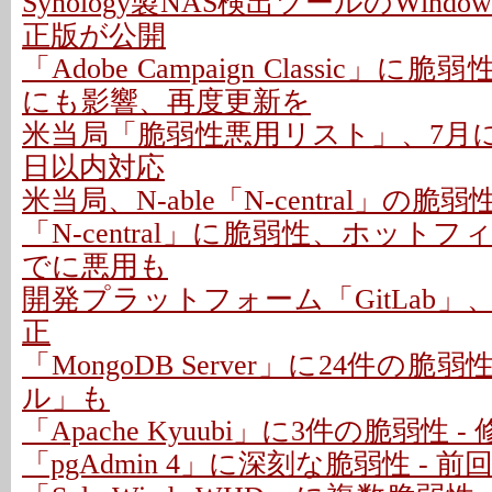
Synology製NAS検出ツールのWindo
正版が公開
「Adobe Campaign Classic」に
にも影響、再度更新を
米当局「脆弱性悪用リスト」、7月に26
日以内対応
米当局、N-able「N-central」の
「N-central」に脆弱性、ホットフ
でに悪用も
開発プラットフォーム「GitLab」
正
「MongoDB Server」に24件の脆
ル」も
「Apache Kyuubi」に3件の脆弱性 
「pgAdmin 4」に深刻な脆弱性 - 