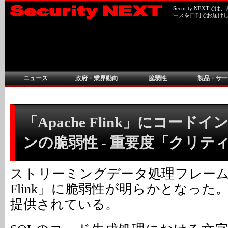
Security NEX
ースを日刊でお届け
ニュース
政府・業界動向
脆弱性
製品・サー
「Apache Flink」にコード
ンの脆弱性 - 重要度「クリテ
ストリーミングデータ処理フレームワ
Flink」に脆弱性が明らかとなっ
提供されている。