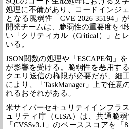
SQLのコード生成処理における文
処理に不備があり、コードインジ
となる脆弱性「CVE-2026-3519
開発チームは、脆弱性の重要度を4
い「クリティカル（Critical）」
いる。
JSON関数の処理や「ESCAPE句」を
が影響を受ける。脆弱性を悪用す
クエリ送信の権限が必要だが、細工
により、「TaskManager」上で任
れるおそれがある。
米サイバーセキュリティインフラ
ュリティ庁（CISA）は、共通脆
「CVSSv3.1」のベーススコアを「8