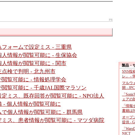
PR
フォームで設定ミス - 三重県
人情報が閲覧可能に - 生保協会
人情報が閲覧可能に - 関市
製品・
点検で判明 - 北九州市
SNS
レ」 -
閲覧可能に - 情報処理学会
マルウ
覧可能に - 千歳JAL国際マラソン
開 - JP
「Soni
定ミス、既存回答が閲覧可能に - NPO法人
ェアの
 - 個人情報が閲覧可能に
「情報セ
書籍は9
で個人情報が閲覧可能に - 群馬県
オープ
ミス、患者情報が閲覧可能に - マツダ病院
提供 - 
「War
NICT