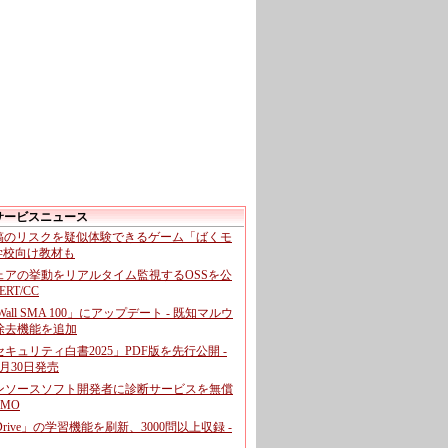
サービスニュース
投稿のリスクを疑似体験できるゲーム「ばくモ
 学校向け教材も
ェアの挙動をリアルタイム監視するOSSを公
CERT/CC
cWall SMA 100」にアップデート - 既知マルウ
除去機能を追加
キュリティ白書2025」PDF版を先行公開 -
月30日発売
ンソースソフト開発者に診断サービスを無償
GMO
pDrive」の学習機能を刷新、3000問以上収録 -