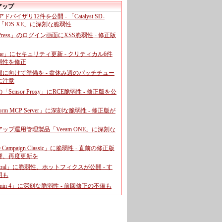
アップ
、アドバイザリ12件を公開 - 「Catalyst SD-
「IOS XE」に深刻な脆弱性
dPress」のログイン画面にXSS脆弱性 - 修正版
ome」にセキュリティ更新 - クリティカル6件
弱性を修正
暇に向けて準備を - 盆休み週のパッチチュー
に注意
leの「Sensor Proxy」にRCE脆弱性 - 修正版を公
aform MCP Server」に深刻な脆弱性 - 修正版が
ップ運用管理製品「Veeam ONE」に深刻な
e Campaign Classic」に脆弱性 - 直前の修正版
響、再度更新を
entral」に脆弱性、ホットフィクスが公開 - す
用も
dmin 4」に深刻な脆弱性 - 前回修正の不備も