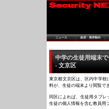
ニュース
政府・業界動向
中学の生徒用端末で
- 文京区
東京都文京区は、区内中学校
料が、生徒の端末より閲覧で
同区によれば、生徒用タブレ
生徒の個人情報を含む教員用