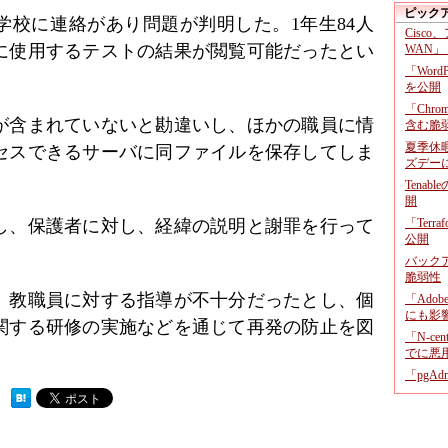
ピック
から学校に連絡があり問題が判明した。1年生84人
Cisco
に使用するテストの結果が閲覧可能だったとい
WAN」
「Wor
を公開
「Chr
が含まれていないと勘違いし、ほかの職員に情
含む脆
夏季休
セスできるサーバに同ファイルを保存してしま
ズデー
Tenab
開
し、保護者に対し、経緯の説明と謝罪を行って
「Terr
公開
バックア
脆弱性
、教職員に対する指導が不十分だったとし、個
「Adob
にも影
関する研修の実施などを通じて再発の防止を図
「N-c
でに悪
「pgA
 ）