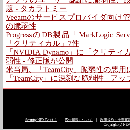
題 - タカラトミー
Veeamのサービスプロバイダ向け
の脆弱性
ProgressのDB製品「MarkLogic S
「クリティカル」7件
「NVIDIA Dynamo」に「クリテ
弱性 - 修正版が公開
米当局、「TeamCity」脆弱性の悪
「TeamCity」に深刻な脆弱性 - 
Security NEXTとは？
|
広告掲載について
|
利用規約・免責事
Copyright (c) NEW