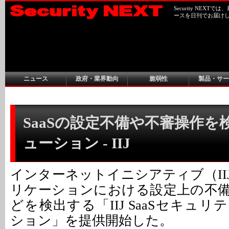
Security NEX
ースを日刊でお届け
ニュース
政府・業界動向
脆弱性
製品・サー
SaaSの設定不備や不審操作を
ューション - IIJ
インターネットイニシアティブ（IIJ
リケーションにおける設定上の不
どを検出する「IIJ SaaSセキュ
ション」を提供開始した。