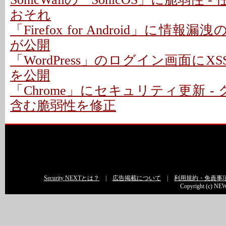
おそれ
「Firefox for Android」に情報
が公開
「WordPress」のログイン画面にXS
を公開
「Chrome」にセキュリティ更新 -
含む脆弱性を修正
Security NEXTとは？
|
広告掲載について
|
利用規約・免責事
Copyright (c) NEW