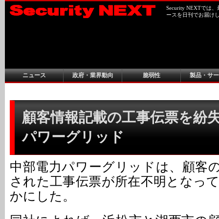
Security NEX
ースを日刊でお届け
ニュース
政府・業界動向
脆弱性
製品・サー
顧客情報記載の工事伝票を紛失 
パワーグリッド
中部電力パワーグリッドは、顧客
された工事伝票が所在不明となっ
かにした。