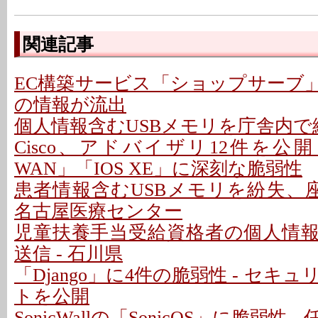
関連記事
EC構築サービス「ショップサーブ
の情報が流出
個人情報含むUSBメモリを庁舎内で紛
Cisco、アドバイザリ12件を公開 - 「C
WAN」「IOS XE」に深刻な脆弱性
患者情報含むUSBメモリを紛失、座
名古屋医療センター
児童扶養手当受給資格者の個人情
送信 - 石川県
「Django」に4件の脆弱性 - セキ
トを公開
SonicWallの「SonicOS」に脆弱性