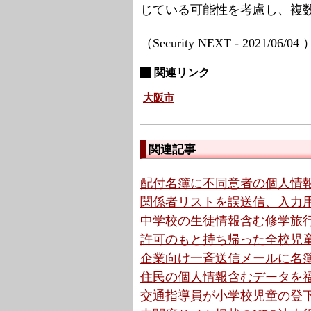
じている可能性を考慮し、複
（Security NEXT - 2021/06/04
関連リンク
大阪市
関連記事
配付名簿に不同意者の個人情報
関係者リストを誤送信、入力用
中学校の生徒情報含む修学旅行
許可のもと持ち帰った全校児童
企業向け一斉送信メールに名簿
住民の個人情報含むデータを福
交通指導員が小学校児童の登下