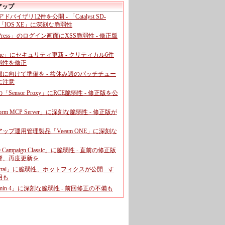
アップ
、アドバイザリ12件を公開 - 「Catalyst SD-
「IOS XE」に深刻な脆弱性
dPress」のログイン画面にXSS脆弱性 - 修正版
ome」にセキュリティ更新 - クリティカル6件
弱性を修正
暇に向けて準備を - 盆休み週のパッチチュー
に注意
leの「Sensor Proxy」にRCE脆弱性 - 修正版を公
aform MCP Server」に深刻な脆弱性 - 修正版が
ップ運用管理製品「Veeam ONE」に深刻な
e Campaign Classic」に脆弱性 - 直前の修正版
響、再度更新を
entral」に脆弱性、ホットフィクスが公開 - す
用も
dmin 4」に深刻な脆弱性 - 前回修正の不備も