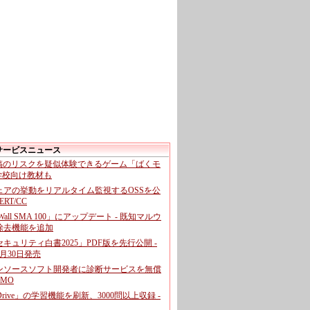
サービスニュース
投稿のリスクを疑似体験できるゲーム「ばくモ
 学校向け教材も
ェアの挙動をリアルタイム監視するOSSを公
CERT/CC
cWall SMA 100」にアップデート - 既知マルウ
除去機能を追加
キュリティ白書2025」PDF版を先行公開 -
月30日発売
ンソースソフト開発者に診断サービスを無償
GMO
pDrive」の学習機能を刷新、3000問以上収録 -