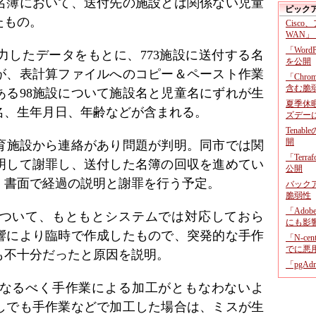
名簿において、送付先の施設とは関係ない児童
ピック
たもの。
Cisco
WAN」
「Wor
力したデータをもとに、773施設に送付する名
を公開
が、表計算ファイルへのコピー＆ペースト作業
「Chr
含む脆
ある98施設について施設名と児童名にずれが生
夏季休
氏名、生年月日、年齢などが含まれる。
ズデー
Tenab
開
保育施設から連絡があり問題が判明。同市では関
「Terr
明して謝罪し、送付した名簿の回収を進めてい
公開
、書面で経過の説明と謝罪を行う予定。
バックア
脆弱性
「Adob
ついて、もともとシステムでは対応しておら
にも影
響により臨時で作成したもので、突発的な手作
「N-c
でに悪
も不十分だったと原因を説明。
「pgA
なるべく手作業による加工がともなわないよ
しでも手作業などで加工した場合は、ミスが生