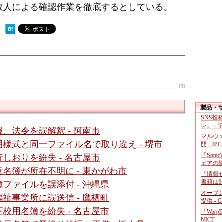
数人による確認作業を徹底するとしている。
 ）
PR
製品・
SNS
レ」 -
、法令を誤解釈 - 阿南市
マルウ
様式と同一ファイル名で取り違え - 堺市
開 - JP
「Soni
しおりを紛失 - 名古屋市
ェアの
名簿が所在不明に - 東かがわ市
「情報セ
書籍は9
ファイルを誤添付 - 沖縄県
オープ
祉事業所に誤送信 - 鷹栖町
提供 - 
校用名簿を紛失 - 名古屋市
「War
NICT