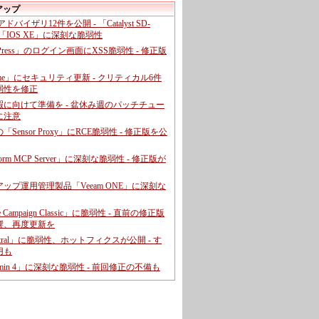
アップ
、アドバイザリ12件を公開 - 「Catalyst SD-
「IOS XE」に深刻な脆弱性
dPress」のログイン画面にXSS脆弱性 - 修正版
ome」にセキュリティ更新 - クリティカル6件
弱性を修正
暇に向けて準備を - 盆休み週のパッチチュー
に注意
leの「Sensor Proxy」にRCE脆弱性 - 修正版を公
aform MCP Server」に深刻な脆弱性 - 修正版が
ップ運用管理製品「Veeam ONE」に深刻な
e Campaign Classic」に脆弱性 - 直前の修正版
響、再度更新を
entral」に脆弱性、ホットフィクスが公開 - す
用も
dmin 4」に深刻な脆弱性 - 前回修正の不備も