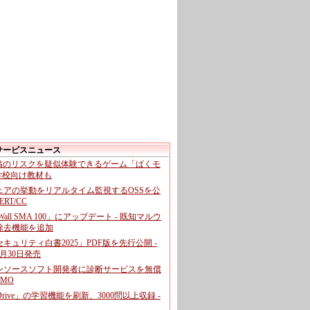
サービスニュース
投稿のリスクを疑似体験できるゲーム「ばくモ
 学校向け教材も
ェアの挙動をリアルタイム監視するOSSを公
CERT/CC
cWall SMA 100」にアップデート - 既知マルウ
除去機能を追加
キュリティ白書2025」PDF版を先行公開 -
月30日発売
ンソースソフト開発者に診断サービスを無償
GMO
pDrive」の学習機能を刷新、3000問以上収録 -