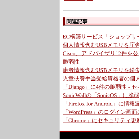
関連記事
EC構築サービス「ショップサ
個人情報含むUSBメモリを庁舎
Cisco、アドバイザリ12件を公開 
脆弱性
患者情報含むUSBメモリを紛失
児童扶養手当受給資格者の個人
「Django」に4件の脆弱性 
SonicWallの「SonicOS」
「Firefox for Android
「WordPress」のログイン画
「Chrome」にセキュリティ更