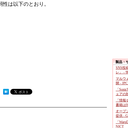
た脆弱性は以下のとおり。
製品・
SNS
レ」 -
マルウ
開 - JP
「Soni
 ）
ェアの
「情報セ
書籍は9
オープ
提供 - 
「War
NICT