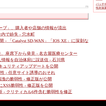
パッチ
PR
性対策
ーブ」、購入者や店舗の情報が流出
内で紛失 - 穴水町
- 「Catalyst SD-WAN」「IOS XE」に深刻な
、座席下から発見 - 名古屋医療センター
情報を自治体宛に誤送信 - 石川県
- セキュリティアップデートを公開
に脆弱性 - 任意サイト誘導のおそれ
」に情報漏洩の脆弱性 - 修正版が公開
面にXSS脆弱性 - 修正版を公開
新 - クリティカル6件含む脆弱性を修正