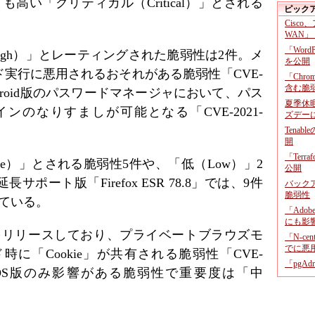
高い「クリティカル（Critical）」とされる
ピック
Cisco
WAN」
「Wor
igh）」とレーティングされた脆弱性は2件。メ
を公開
実行に悪用されるおそれがある脆弱性「CVE-
「Chr
含む脆
Android版のパスワードマネージャにおいて、パス
夏季休
のなりすましが可能となる「CVE-2021-
ズデー
Tenab
開
「Terr
ate）」とされる脆弱性5件や、「低（Low）」2
公開
ート版「Firefox ESR 78.8」では、9件
バックア
脆弱性
ている。
「Adob
にも影
OS 34」をリリースしており、プライベートブラウズモ
「N-c
でに悪
に「Cookie」が共有される脆弱性「CVE-
「pgA
た。iOS版のみ影響がある脆弱性で重要度は「中