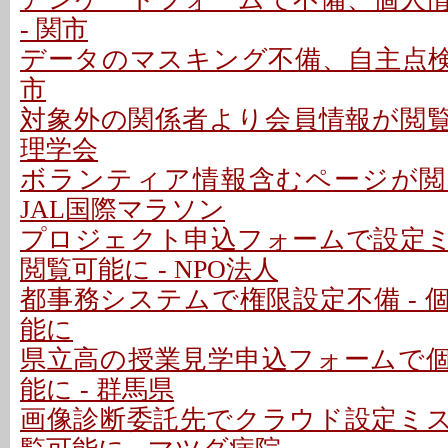
- 関市
データのマスキング不備、自主点検で
市
対象外の関係者より会員情報が閲覧可
理学会
ボランティア情報含むページが閲覧
JAL国際マラソン
プロジェクト申込フォームで設定
閲覧可能に - NPO法人
都事務システムで権限設定不備 - 
能に
県立高の授業見学申込フォームで
能に - 群馬県
画像診断委託先でクラウド設定ミ