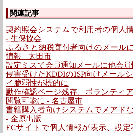
関連記事
契約照会システムで利用者の個人
- 生保協会
ふるさと納税寄付者向けのメール
情報 - 太田市
設定ミスで会員通知メールに他会員情
侵害受けたKDDIのISP向けメー
イ脆弱性が標的に
動作確認ページ残存、ボランティ
閲覧可能に - 名古屋市
書籍購入者向けシステムでメアド
- 金原出版
ECサイトで個人情報が表示、設定不備で