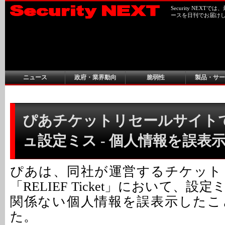
Security NEX
ースを日刊でお届け
ニュース
政府・業界動向
脆弱性
製品・サー
ぴあチケットリセールサイト
ュ設定ミス - 個人情報を誤表
ぴあは、同社が運営するチケット
「RELIEF Ticket」において、
関係ない個人情報を誤表示したこ
た。