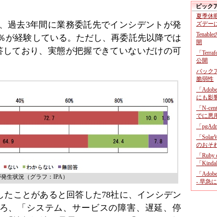
ピック
夏季休
％が、過去3年間に業務委託先でインシデントが発
ズデー
Tenab
8％が経験している。ただし、再委託先以降では
開
回答しており、実態が把握できていないだけの可
「Terr
公開
バックア
脆弱性
「Adob
にも影
「N-c
でに悪
「pgA
「Sola
のおそ
「Ruby
「KindaR
「Adob
発生状況（グラフ：IPA）
- 早急
したことがあると回答した78社に、インシデン
ろ、「システム、サービスの障害、遅延、停