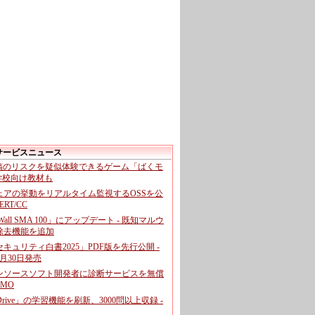
サービスニュース
投稿のリスクを疑似体験できるゲーム「ばくモ
 学校向け教材も
ェアの挙動をリアルタイム監視するOSSを公
CERT/CC
cWall SMA 100」にアップデート - 既知マルウ
除去機能を追加
キュリティ白書2025」PDF版を先行公開 -
月30日発売
ンソースソフト開発者に診断サービスを無償
GMO
pDrive」の学習機能を刷新、3000問以上収録 -