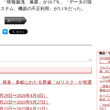
、「情報漏洩、暴露」が16.7％、「データの毀
システム、機器の不正利用」が5.1％だった。
 ）
製品・
SNS
PR
レ」 -
マルウ
開 - JP
「Soni
ェアの
6」発表 - 多岐にわたる脅威「AIリスク」が初選
「情報セ
書籍は9
29日〜2026年4月4日）
オープ
提供 - 
21日〜2025年9月27日）
「War
15日〜2025年6月21日）
NICT