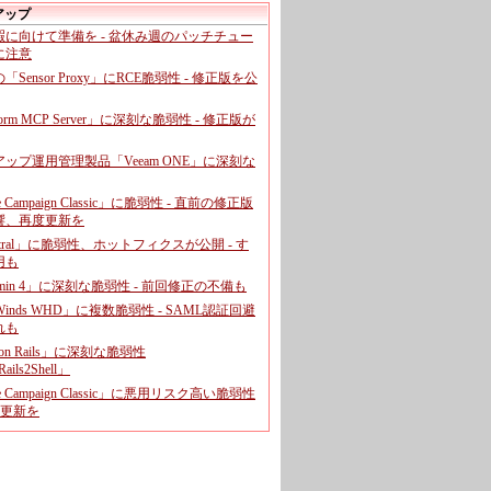
アップ
暇に向けて準備を - 盆休み週のパッチチュー
に注意
leの「Sensor Proxy」にRCE脆弱性 - 修正版を公
aform MCP Server」に深刻な脆弱性 - 修正版が
ップ運用管理製品「Veeam ONE」に深刻な
e Campaign Classic」に脆弱性 - 直前の修正版
響、再度更新を
entral」に脆弱性、ホットフィクスが公開 - す
用も
dmin 4」に深刻な脆弱性 - 前回修正の不備も
rWinds WHD」に複数脆弱性 - SAML認証回避
れも
 on Rails」に深刻な脆弱性
ails2Shell」
e Campaign Classic」に悪用リスク高い脆弱性
に更新を