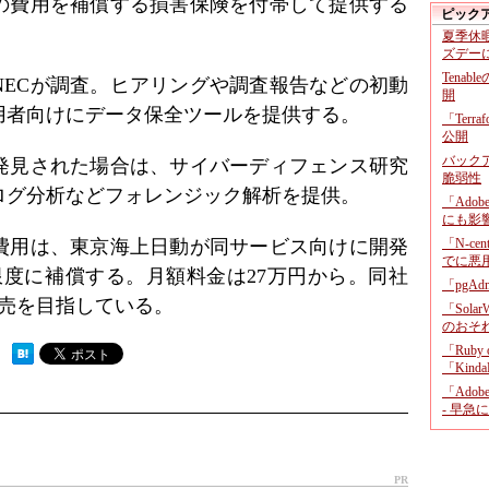
の費用を補償する損害保険を付帯して提供する
ピック
夏季休
ズデー
Tenab
NECが調査。ヒアリングや調査報告などの初動
開
用者向けにデータ保全ツールを提供する。
「Terr
公開
バックア
発見された場合は、サイバーディフェンス研究
脆弱性
ログ分析などフォレンジック解析を提供。
「Adob
にも影
費用は、東京海上日動が同サービス向けに開発
「N-c
でに悪
限度に補償する。月額料金は27万円から。同社
「pgA
販売を目指している。
「Sola
のおそ
「Ruby
 ）
「KindaR
「Adob
- 早急
PR