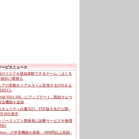
サービスニュース
投稿のリスクを疑似体験できるゲーム「ばくモ
 学校向け教材も
ェアの挙動をリアルタイム監視するOSSを公
CERT/CC
cWall SMA 100」にアップデート - 既知マルウ
除去機能を追加
キュリティ白書2025」PDF版を先行公開 -
月30日発売
ンソースソフト開発者に診断サービスを無償
GMO
pDrive」の学習機能を刷新、3000問以上収録 -