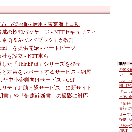
y Hub」の評価を活用 - 東京海上日動
の検知パッケージ - NTTセキュリティ
令 Q＆Aハンドブック」が改訂
umi」を提供開始 - ハートビーツ
を設立 - NTT東ら
た「ThinkPad」シリーズを発売
製品・
SNS
と対策をレポートするサービス - 網屋
レ」 -
た中小企業向けサービス - CSP
マルウ
開 - JP
ュリティお助け隊サービス」に新サイト
「Soni
収入証明書」や「健康診断書」の撮影に対応
ェアの
「情報セ
書籍は9
オープ
提供 - 
「War
NICT