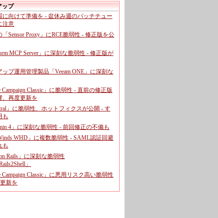
アップ
暇に向けて準備を - 盆休み週のパッチチュー
に注意
leの「Sensor Proxy」にRCE脆弱性 - 修正版を公
aform MCP Server」に深刻な脆弱性 - 修正版が
ップ運用管理製品「Veeam ONE」に深刻な
e Campaign Classic」に脆弱性 - 直前の修正版
響、再度更新を
entral」に脆弱性、ホットフィクスが公開 - す
用も
dmin 4」に深刻な脆弱性 - 前回修正の不備も
rWinds WHD」に複数脆弱性 - SAML認証回避
れも
 on Rails」に深刻な脆弱性
ails2Shell」
e Campaign Classic」に悪用リスク高い脆弱性
に更新を