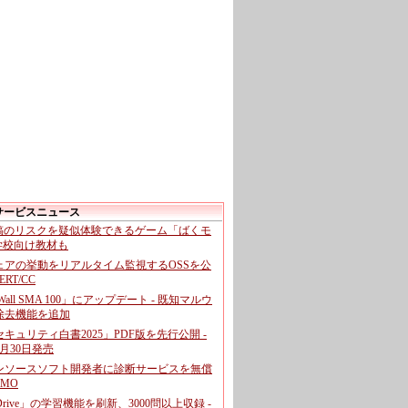
サービスニュース
投稿のリスクを疑似体験できるゲーム「ばくモ
 学校向け教材も
ェアの挙動をリアルタイム監視するOSSを公
CERT/CC
cWall SMA 100」にアップデート - 既知マルウ
除去機能を追加
キュリティ白書2025」PDF版を先行公開 -
月30日発売
ンソースソフト開発者に診断サービスを無償
GMO
pDrive」の学習機能を刷新、3000問以上収録 -