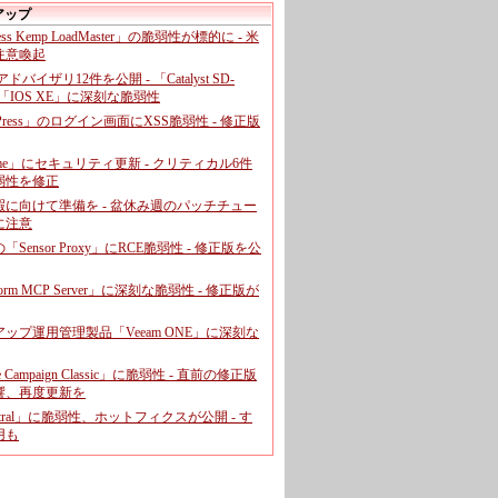
アップ
ress Kemp LoadMaster」の脆弱性が標的に - 米
注意喚起
、アドバイザリ12件を公開 - 「Catalyst SD-
「IOS XE」に深刻な脆弱性
dPress」のログイン画面にXSS脆弱性 - 修正版
ome」にセキュリティ更新 - クリティカル6件
弱性を修正
暇に向けて準備を - 盆休み週のパッチチュー
に注意
leの「Sensor Proxy」にRCE脆弱性 - 修正版を公
aform MCP Server」に深刻な脆弱性 - 修正版が
ップ運用管理製品「Veeam ONE」に深刻な
e Campaign Classic」に脆弱性 - 直前の修正版
響、再度更新を
entral」に脆弱性、ホットフィクスが公開 - す
用も