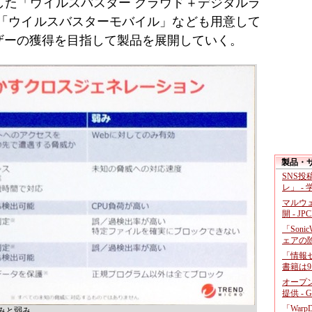
した「ウイルスバスター クラウド＋デジタルラ
や「ウイルスバスターモバイル」なども用意して
ーザーの獲得を目指して製品を展開していく。
製品・
SNS
レ」 -
マルウ
開 - JP
「Soni
ェアの
「情報セ
書籍は9
オープ
提供 - 
「War
みと弱み