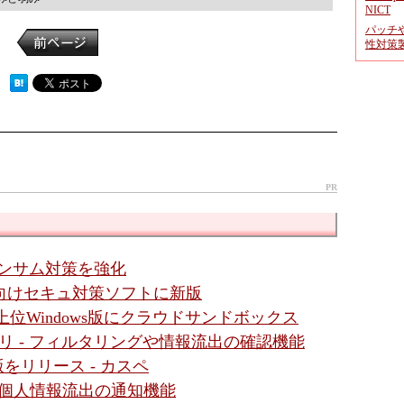
NICT
パッチ
性対策
 ）
PR
応でランサム対策を強化
者向けセキュ対策ソフトに新版
 上位Windows版にクラウドサンドボックス
リ - フィルタリングや情報流出の確認機能
をリリース - カスペ
に個人情報流出の通知機能