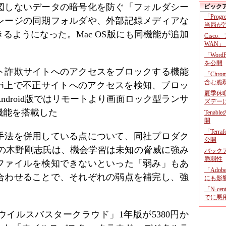
図しないデータの暗号化を防ぐ「フォルダシー
ピック
「Prog
レージの同期フォルダや、外部記録メディアな
当局が
るようになった。Mac OS版にも同機能が追加
Cisco
WAN」
「Wor
を公開
ト詐欺サイトへのアクセスをブロックする機能
「Chr
含む脆
fari上で不正サイトへのアクセスを検知、ブロッ
夏季休
droid版ではリモートより画面ロック型ランサ
ズデー
機能を搭載した
Tenab
開
「Terr
手法を併用している点について、同社プロダク
公開
 の木野剛志氏は、機会学習は未知の脅威に強み
バックア
脆弱性
ファイルを検知できないといった「弱み」もあ
「Adob
合わせることで、それぞれの弱点を補完し、強
にも影
。
「N-c
でに悪
イルスバスタークラウド」1年版が5380円か