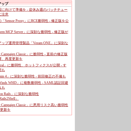
アップ
暇に向けて準備を - 盆休み週のパッチチュー
に注意
leの「Sensor Proxy」にRCE脆弱性 - 修正版を公
aform MCP Server」に深刻な脆弱性 - 修正版が
ップ運用管理製品「Veeam ONE」に深刻な
e Campaign Classic」に脆弱性 - 直前の修正版
響、再度更新を
entral」に脆弱性、ホットフィクスが公開 - す
用も
dmin 4」に深刻な脆弱性 - 前回修正の不備も
rWinds WHD」に複数脆弱性 - SAML認証回避
れも
 on Rails」に深刻な脆弱性
ails2Shell」
e Campaign Classic」に悪用リスク高い脆弱性
に更新を