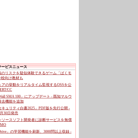
サービスニュース
投稿のリスクを疑似体験できるゲーム「ばくモ
 学校向け教材も
ェアの挙動をリアルタイム監視するOSSを公
CERT/CC
cWall SMA 100」にアップデート - 既知マルウ
除去機能を追加
キュリティ白書2025」PDF版を先行公開 -
月30日発売
ンソースソフト開発者に診断サービスを無償
GMO
pDrive」の学習機能を刷新、3000問以上収録 -