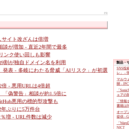
PR
しサイト改ざんは倍増
談が増加 - 直近2年間で最多
- リンク使い回しも影響
 約9割が独自ドメイン名を利用
製品・
SNS
6」発表 - 多岐にわたる脅威「AIリスク」が初選
レ」 -
マルウ
開 - JP
 - 悪用URLは4倍超
「Soni
談、「偽警告」相談が約1.5倍に
ェアの
itHub悪用の標的型攻撃も
「情報セ
書籍は9
 2年ぶりに5万件台
オープ
％増 - URL件数は減少
提供 - 
「War
NICT