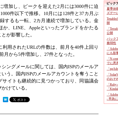
ピック
幅に増加し、ピークを迎えた2月には3000件に迫
夏季休
000件以下で推移。10月には128件と37カ月ぶ
ズデー
Tenab
記録するも一転、2カ月連続で増加している。金
開
、LINE、Appleといったブランドをかたる
「Terr
公開
ことが影響した。
バックア
脆弱性
利用されたURLの件数は、前月を40件上回り
「Adob
にも影
前月から5件増加し、27件となった。
「N-c
でに悪
シングメールに関しては、国内ISPのメールア
「pgA
いう。国内ISPのメールアカウントを奪うこと
「Sola
のおそ
グサイトも継続的に見つかっており、同協議会
「Ruby
びかけている。
「KindaR
「Adob
- 早急
 ）