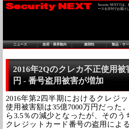
Security NEX
ースを日刊でお届け
ニュース
政府・業界動向
脆弱性
製品・サー
2016年2Qのクレカ不正使用被害
円 - 番号盗用被害が増加
2016年第2四半期におけるクレジ
使用被害額は35億7000万円だった
ら3.5％の減少となったが、そのう
クレジットカード番号の盗用によ