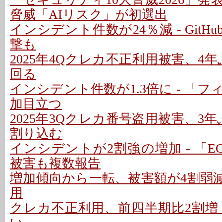
脅威「AIリスク」が初選出
インシデント件数が24％減 - GitH
撃も
2025年4Qクレカ不正利用被害、4年
回る
インシデント件数が1.3倍に - 「
加目立つ
2025年3Qクレカ番号盗用被害、3年
割り込む
インシデントが2割強の増加 - 「EC
被害も複数報告
増加傾向から一転、被害額が4割弱減
用
クレカ不正利用、前四半期比2割増 -