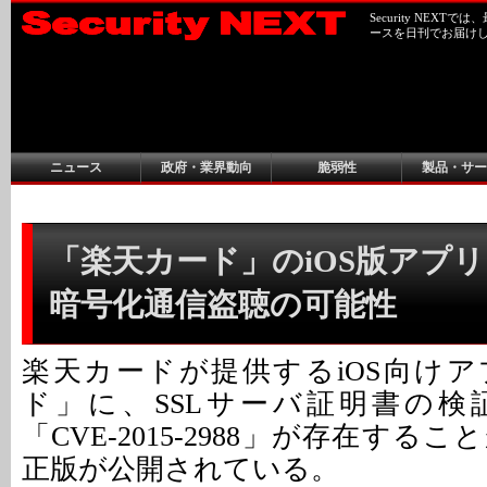
Security NEX
ースを日刊でお届け
ニュース
政府・業界動向
脆弱性
製品・サー
「楽天カード」のiOS版アプ
暗号化通信盗聴の可能性
楽天カードが提供するiOS向け
ド」に、SSLサーバ証明書の検
「CVE-2015-2988」が存在する
正版が公開されている。