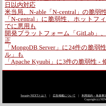
日以内対応
米当局、N-able「N-central」の
「N-central」に脆弱性、ホットフ
でに悪用も
開発プラットフォーム「GitLab」
正
「MongoDB Server」に24件の脆
ル」も
「Apache Kyuubi」に3件の脆弱性 
Security NEXTとは？
|
広告掲載について
|
利用規約・免責事
Copyright (c) NEW