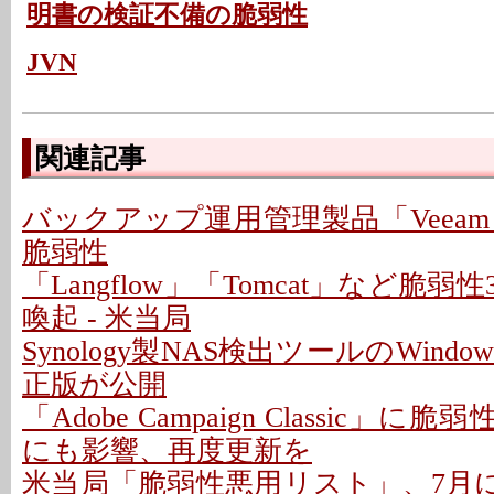
明書の検証不備の脆弱性
JVN
関連記事
バックアップ運用管理製品「Veeam
脆弱性
「Langflow」「Tomcat」など脆
喚起 - 米当局
Synology製NAS検出ツールのWindo
正版が公開
「Adobe Campaign Classic」に
にも影響、再度更新を
米当局「脆弱性悪用リスト」、7月に26