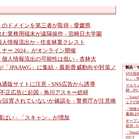
のドメインを第三者が取得 - 愛媛県
む業務用端末が遠隔操作 - 宮崎日大学園
人情報流出か - 住友林業クレスト
ナー 2024」がオンライン開催
個人情報流出の可能性は低い - 杏林大
JPAAWG」に集結 - 最新脅威動向や対策ノ
製品・
SNS
レ」 -
販サイトに注意 - SNS広告から誘導
マルウ
開 - JP
、不正広告に起因 - 角川アスキー総研
「Soni
設置されていないか確認を - 警察庁が注意喚
ェアの
「情報セ
書籍は9
ばい - 「スキャン」が増加
オープ
提供 - 
「War
NICT