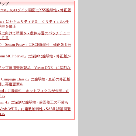
アップ
dPress」のログイン画面にXSS脆弱性 - 修正版
ome」にセキュリティ更新 - クリティカル6件
弱性を修正
暇に向けて準備を - 盆休み週のパッチチュー
に注意
leの「Sensor Proxy」にRCE脆弱性 - 修正版を公
aform MCP Server」に深刻な脆弱性 - 修正版が
ップ運用管理製品「Veeam ONE」に深刻な
e Campaign Classic」に脆弱性 - 直前の修正版
響、再度更新を
entral」に脆弱性、ホットフィクスが公開 - す
用も
dmin 4」に深刻な脆弱性 - 前回修正の不備も
rWinds WHD」に複数脆弱性 - SAML認証回避
れも