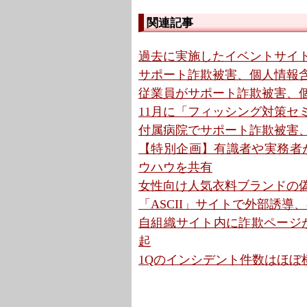
関連記事
過去に実施したイベントサイト
サポート詐欺被害、個人情報含
従業員がサポート詐欺被害、個
11月に「フィッシング対策セミ
付属病院でサポート詐欺被害、
【特別企画】有識者や実務者が「
ウハウを共有
女性向け人気衣料ブランドの偽通
「ASCII」サイトで外部誘導
自組織サイト内に詐欺ページが
起
1Qのインシデント件数はほぼ横