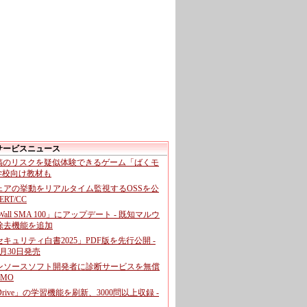
サービスニュース
投稿のリスクを疑似体験できるゲーム「ばくモ
 学校向け教材も
ェアの挙動をリアルタイム監視するOSSを公
CERT/CC
cWall SMA 100」にアップデート - 既知マルウ
除去機能を追加
キュリティ白書2025」PDF版を先行公開 -
月30日発売
ンソースソフト開発者に診断サービスを無償
GMO
pDrive」の学習機能を刷新、3000問以上収録 -