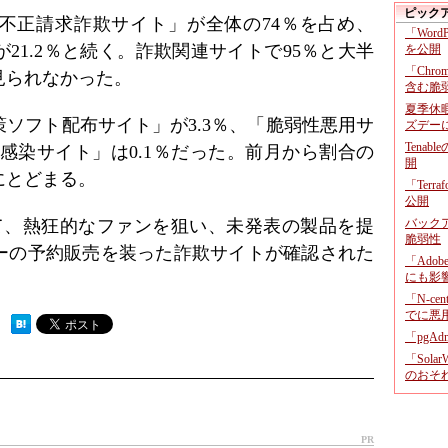
ピック
不正請求詐欺サイト」が全体の74％を占め、
「Wor
21.2％と続く。詐欺関連サイトで95％と大半
を公開
「Chr
見られなかった。
含む脆
夏季休
ソフト配布サイト」が3.3％、「脆弱性悪用サ
ズデー
Tenab
ア感染サイト」は0.1％だった。前月から割合の
開
にとどまる。
「Terr
公開
て、熱狂的なファンを狙い、未発表の製品を提
バックア
脆弱性
ーの予約販売を装った詐欺サイトが確認された
「Adob
にも影
「N-c
でに悪
 ）
「pgA
「Sola
のおそ
PR