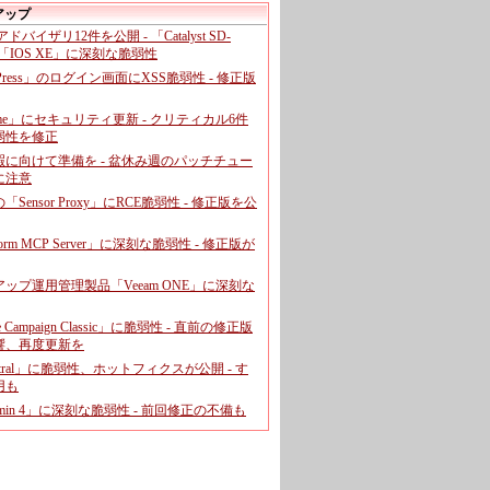
アップ
、アドバイザリ12件を公開 - 「Catalyst SD-
「IOS XE」に深刻な脆弱性
dPress」のログイン画面にXSS脆弱性 - 修正版
ome」にセキュリティ更新 - クリティカル6件
弱性を修正
暇に向けて準備を - 盆休み週のパッチチュー
に注意
leの「Sensor Proxy」にRCE脆弱性 - 修正版を公
aform MCP Server」に深刻な脆弱性 - 修正版が
ップ運用管理製品「Veeam ONE」に深刻な
e Campaign Classic」に脆弱性 - 直前の修正版
響、再度更新を
entral」に脆弱性、ホットフィクスが公開 - す
用も
dmin 4」に深刻な脆弱性 - 前回修正の不備も