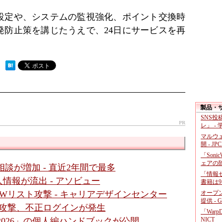
設定や、システムの監視強化、ポイント交換時
発防止策を講じたうえで、24日にサービスを再
 ）
製品・
SNS
PR
レ」 -
マルウ
開 - JP
「Soni
ェアの
談が増加 - 直近2年間で最多
「情報セ
情報が流出 - アソビュー
書籍は9
オープ
Wリスト攻撃 - キャリアデザインセンター
提供 - 
ト攻撃、不正ログインが発生
「War
NICT
2026」の個人編ハンドブックが公開