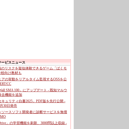
サービスニュース
投稿のリスクを疑似体験できるゲーム「ばくモ
 学校向け教材も
ェアの挙動をリアルタイム監視するOSSを公
CERT/CC
cWall SMA 100」にアップデート - 既知マルウ
除去機能を追加
キュリティ白書2025」PDF版を先行公開 -
月30日発売
ンソースソフト開発者に診断サービスを無償
GMO
pDrive」の学習機能を刷新、3000問以上収録 -