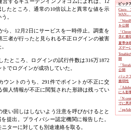
運営するキューデンインフォコムによれば、12
ピック
認したところ、通常の10倍以上と異常な値を示
Cisco
WAN」
いう。
「Wor
を公開
から、12月2日にサービスを一時停止。調査を
「Chr
含む脆
第三者が行ったと見られる不正ログインの被害
夏季休
た。
ズデー
Tenab
開
たところ、ログインの試行件数は316万1872
「Terr
ウントでログインが成功していた。
公開
バックア
カウントのうち、291件でポイントが不正に交
脆弱性
「Adob
る個人情報が不正に閲覧された形跡は残ってい
にも影
「N-c
でに悪
「pgA
の使い回しはしないよう注意を呼びかけるとと
届を提出。プライバシー認定機関に報告した。
モニターに対しても別途連絡を取る。