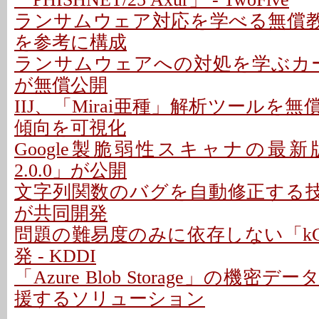
ランサムウェア対応を学べる無償教材
を参考に構成
ランサムウェアへの対処を学ぶカード
が無償公開
IIJ、「Mirai亜種」解析ツールを無償
傾向を可視化
Google製脆弱性スキャナの最新版「O
2.0.0」が公開
文字列関数のバグを自動修正する技術
が共同開発
問題の難易度のみに依存しない「kC
発 - KDDI
「Azure Blob Storage」の機
援するソリューション