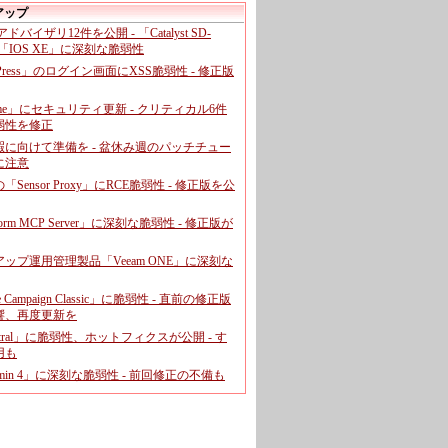
アップ
、アドバイザリ12件を公開 - 「Catalyst SD-
「IOS XE」に深刻な脆弱性
dPress」のログイン画面にXSS脆弱性 - 修正版
ome」にセキュリティ更新 - クリティカル6件
弱性を修正
暇に向けて準備を - 盆休み週のパッチチュー
に注意
leの「Sensor Proxy」にRCE脆弱性 - 修正版を公
aform MCP Server」に深刻な脆弱性 - 修正版が
ップ運用管理製品「Veeam ONE」に深刻な
e Campaign Classic」に脆弱性 - 直前の修正版
響、再度更新を
entral」に脆弱性、ホットフィクスが公開 - す
用も
dmin 4」に深刻な脆弱性 - 前回修正の不備も