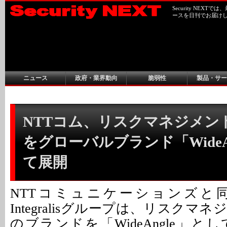
Security NEX
ースを日刊でお届け
ニュース
政府・業界動向
脆弱性
製品・サー
NTTコム、リスクマネジメン
をグローバルブランド「WideA
て展開
NTTコミュニケーションズと
Integralisグループは、リスクマ
のブランドを「WideAngle」