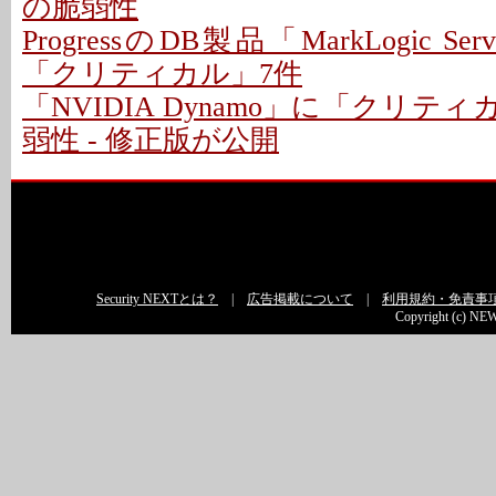
の脆弱性
ProgressのDB製品「MarkLogic S
「クリティカル」7件
「NVIDIA Dynamo」に「クリテ
弱性 - 修正版が公開
Security NEXTとは？
|
広告掲載について
|
利用規約・免責事
Copyright (c) NEW