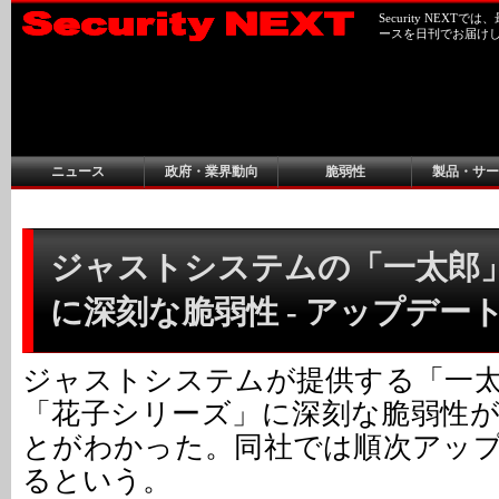
Security NEX
ースを日刊でお届け
ニュース
政府・業界動向
脆弱性
製品・サー
ジャストシステムの「一太郎
に深刻な脆弱性 - アップデー
ジャストシステムが提供する「一
「花子シリーズ」に深刻な脆弱性
とがわかった。同社では順次アッ
るという。