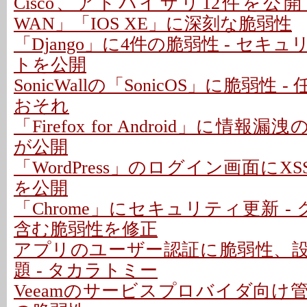
Cisco、アドバイザリ12件を公開 - 「C
WAN」「IOS XE」に深刻な脆弱性
「Django」に4件の脆弱性 - セキ
トを公開
SonicWallの「SonicOS」に脆弱性
おそれ
「Firefox for Android」に情報
が公開
「WordPress」のログイン画面にXS
を公開
「Chrome」にセキュリティ更新 -
含む脆弱性を修正
アプリのユーザー認証に脆弱性、
題 - タカラトミー
Veeamのサービスプロバイダ向け