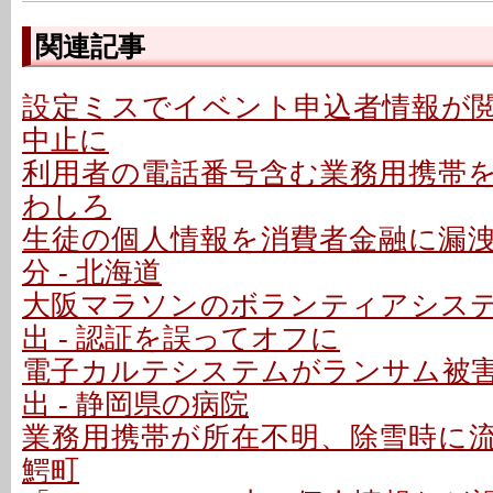
関連記事
設定ミスでイベント申込者情報が閲覧
中止に
利用者の電話番号含む業務用携帯を紛
わしろ
生徒の個人情報を消費者金融に漏
分 - 北海道
大阪マラソンのボランティアシス
出 - 認証を誤ってオフに
電子カルテシステムがランサム被
出 - 静岡県の病院
業務用携帯が所在不明、除雪時に流雪
鰐町