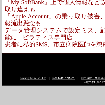
「My SoftBank」上で個人情報など
取り違えも
「Apple Account」の乗っ取り被害
報流出懸念も
データ管理システムで設定ミス、
能に - ピラティス専門店
患者に私的SMS、市立病院医師を懲戒
Security NEXTとは？
|
広告掲載について
|
利用規約・免責事
Copyright (c) NEW