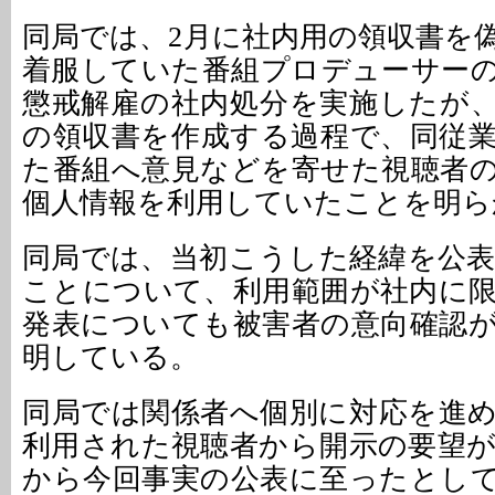
同局では、2月に社内用の領収書を
着服していた番組プロデューサー
懲戒解雇の社内処分を実施したが
の領収書を作成する過程で、同従
た番組へ意見などを寄せた視聴者
個人情報を利用していたことを明ら
同局では、当初こうした経緯を公
ことについて、利用範囲が社内に
発表についても被害者の意向確認
明している。
同局では関係者へ個別に対応を進
利用された視聴者から開示の要望
から今回事実の公表に至ったとし