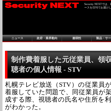
Security NEX
ースを日刊でお届け
ニュース
政府・業界動向
脆弱性
製品・サー
制作費着服した元従業員、領
聴者の個人情報 - STV
札幌テレビ放送（STV）の従業員
着服していた問題で、同従業員が
成する際、視聴者の氏名や住所を
がわかった。