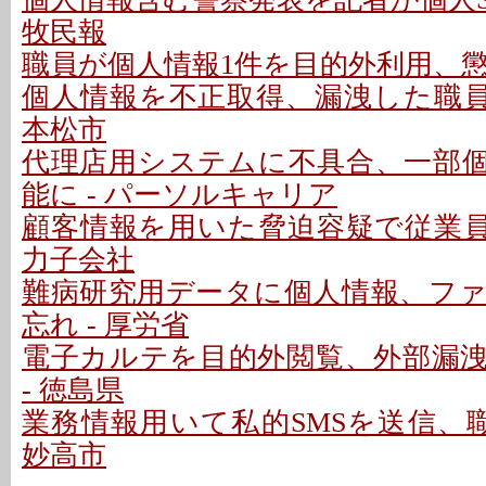
牧民報
職員が個人情報1件を目的外利用、懲戒
個人情報を不正取得、漏洩した職員を
本松市
代理店用システムに不具合、一部
能に - パーソルキャリア
顧客情報を用いた脅迫容疑で従業員が
力子会社
難病研究用データに個人情報、フ
忘れ - 厚労省
電子カルテを目的外閲覧、外部漏
- 徳島県
業務情報用いて私的SMSを送信、職
妙高市