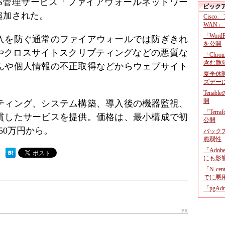
DS管理サービス「ファイアウォールネットワー
ピック
追加された。
Cisco
WAN」
「Wor
入を防ぐ通常のファイアウォールでは防ぎきれ
を公開
ンやクロスサイトスクリプティングなどの悪質な
「Chr
含む脆
んや個人情報の不正取得などからウェブサイト
夏季休
ズデー
Tenab
開
ティング、システム構築、導入後の機器監視、
「Terr
貫したサービスを提供。価格は、最小構成で初
公開
50万円から。
バックア
脆弱性
「Adob
 ）
にも影
「N-c
でに悪
「pgA
PR