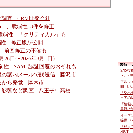
査 - CRM開発会社
b」、脆弱性13件を修正
4件の脆弱性 - 「クリティカル」も
脆弱性 - 修正版が公開
性 - 前回修正の不備も
26日〜2026年8月1日）
製品・
数脆弱性 - SAML認証回避のおそれも
SNS
の案内メールで誤送信 - 藤沢市
レ」 -
マルウ
から発覚 - 厚木市
開 - JP
影響など調査 - 八王子中高校
「Soni
ェアの
「情報セ
書籍は9
オープ
提供 - 
「War
NICT