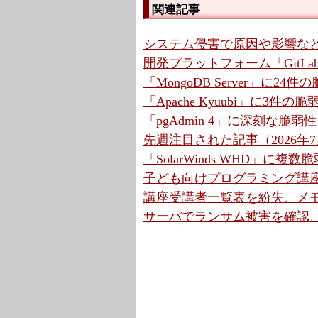
関連記事
システム侵害で原因や影響など調
開発プラットフォーム「GitLa
「MongoDB Server」に2
「Apache Kyuubi」に3件の
「pgAdmin 4」に深刻な脆弱
先週注目された記事（2026年7月
「SolarWinds WHD」に複
子ども向けプログラミング講座
講座受講者一覧表を紛失、メモ
サーバでランサム被害を確認、