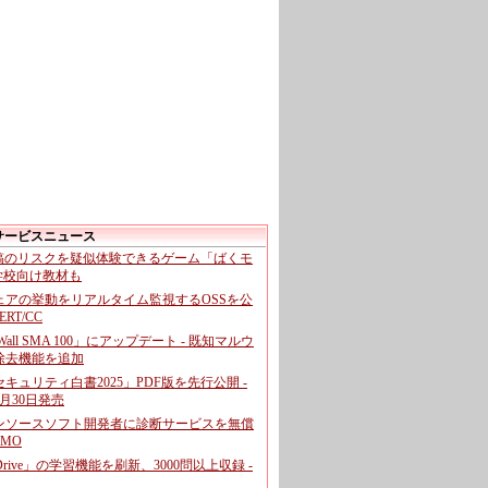
サービスニュース
投稿のリスクを疑似体験できるゲーム「ばくモ
 学校向け教材も
ェアの挙動をリアルタイム監視するOSSを公
CERT/CC
cWall SMA 100」にアップデート - 既知マルウ
除去機能を追加
キュリティ白書2025」PDF版を先行公開 -
月30日発売
ンソースソフト開発者に診断サービスを無償
GMO
pDrive」の学習機能を刷新、3000問以上収録 -