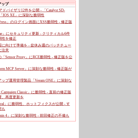
アップ
、アドバイザリ12件を公開 - 「Catalyst SD-
「IOS XE」に深刻な脆弱性
dPress」のログイン画面にXSS脆弱性 - 修正版
ome」にセキュリティ更新 - クリティカル6件
弱性を修正
暇に向けて準備を - 盆休み週のパッチチュー
に注意
leの「Sensor Proxy」にRCE脆弱性 - 修正版を公
aform MCP Server」に深刻な脆弱性 - 修正版が
ップ運用管理製品「Veeam ONE」に深刻な
e Campaign Classic」に脆弱性 - 直前の修正版
響、再度更新を
entral」に脆弱性、ホットフィクスが公開 - す
用も
dmin 4」に深刻な脆弱性 - 前回修正の不備も