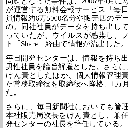
問題となった事件は、2006年4月
が運営する無料会報サービス「毎
員情報約6万5000名分や販売店の
の。同社社員がデータを持ち出し
っていたが、ウイルスが感染し、
ト「Share」経由で情報が流出した
毎日開発センターは、情報を持ち
男性社員を論旨解雇とした。さらに
けん責としたほか、個人情報管理
た常務取締役を取締役へ降格、1カ
た。
さらに、毎日新聞社においても管
本社販売局次長をけん責とし、兼
発センターの社長を辞任している。