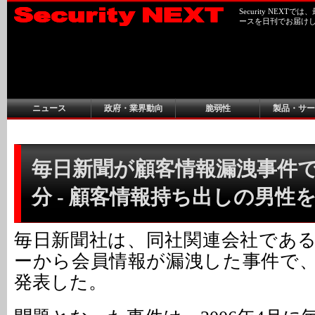
Security NEX
ースを日刊でお届け
ニュース
政府・業界動向
脆弱性
製品・サー
毎日新聞が顧客情報漏洩事件
分 - 顧客情報持ち出しの男性
毎日新聞社は、同社関連会社であ
ーから会員情報が漏洩した事件で
発表した。