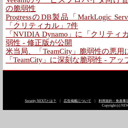
の脆弱性
ProgressのDB製品「MarkLogic S
「クリティカル」7件
「NVIDIA Dynamo」に「クリテ
弱性 - 修正版が公開
米当局、「TeamCity」脆弱性の悪
「TeamCity」に深刻な脆弱性 - 
Security NEXTとは？
|
広告掲載について
|
利用規約・免責事
Copyright (c) NEW