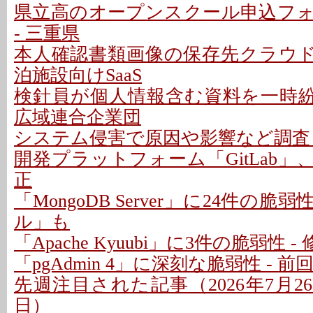
県立高のオープンスクール申込フ
- 三重県
本人確認書類画像の保存先クラウドに
泊施設向けSaaS
検針員が個人情報含む資料を一時紛失
広域連合企業団
システム侵害で原因や影響など調査 -
開発プラットフォーム「GitLab」
正
「MongoDB Server」に24件の脆
ル」も
「Apache Kyuubi」に3件の脆弱性 
「pgAdmin 4」に深刻な脆弱性 - 
先週注目された記事（2026年7月26日
日）