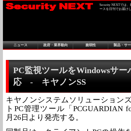
Security NEX
ースを日刊でお届け
ニュース
政府・業界動向
脆弱性
製品・サー
PC監視ツールをWindowsサ
応 - キヤノンSS
キヤノンシステムソリューション
トPC管理ツール「PCGUARDIAN for
月26日より発売する。