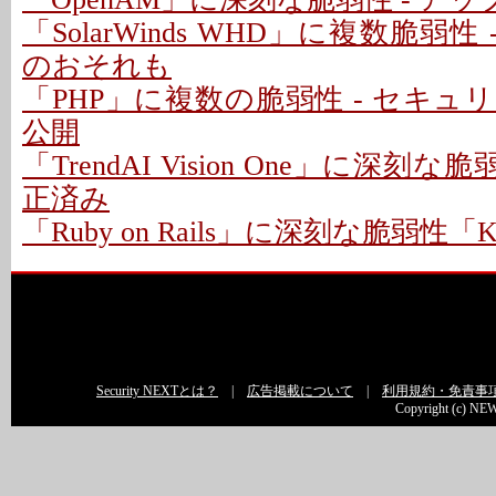
「SolarWinds WHD」に複数脆弱性
のおそれも
「PHP」に複数の脆弱性 - セキ
公開
「TrendAI Vision One」に深刻な脆
正済み
「Ruby on Rails」に深刻な脆弱性「Kind
Security NEXTとは？
|
広告掲載について
|
利用規約・免責事
Copyright (c) NEW