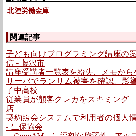
北陸労働金庫
関連記事
子ども向けプログラミング講座の
信 - 藤沢市
講座受講者一覧表を紛失、メモから発
サーバでランサム被害を確認、影響な
子中高校
従業員が顧客クレカをスキミング -
店
契約照会システムで利用者の個人
- 生保協会
「OpenAM」に深刻な脆弱性 - ア