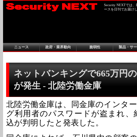
Security NEX
ースを日刊でお届け
ニュース
政府・業界動向
脆弱性
製品・サー
ネットバンキングで665万円
が発生 - 北陸労働金庫
北陸労働金庫は、同金庫のインタ
グ利用者のパスワードが盗まれ、約
込が判明したと発表した。