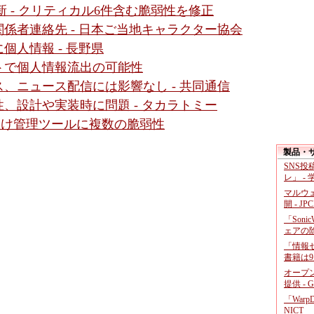
新 - クリティカル6件含む脆弱性を修正
関係者連絡先 - 日本ご当地キャラクター協会
個人情報 - 長野県
トで個人情報流出の可能性
、ニュース配信には影響なし - 共同通信
、設計や実装時に問題 - タカラトミー
ダ向け管理ツールに複数の脆弱性
製品・
SNS
レ」 -
マルウ
開 - JP
「Soni
ェアの
「情報セ
書籍は9
オープ
提供 - 
「War
NICT