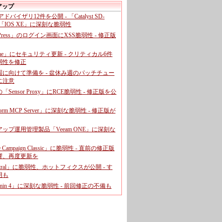
アップ
、アドバイザリ12件を公開 - 「Catalyst SD-
「IOS XE」に深刻な脆弱性
dPress」のログイン画面にXSS脆弱性 - 修正版
ome」にセキュリティ更新 - クリティカル6件
弱性を修正
暇に向けて準備を - 盆休み週のパッチチュー
に注意
leの「Sensor Proxy」にRCE脆弱性 - 修正版を公
aform MCP Server」に深刻な脆弱性 - 修正版が
ップ運用管理製品「Veeam ONE」に深刻な
e Campaign Classic」に脆弱性 - 直前の修正版
響、再度更新を
entral」に脆弱性、ホットフィクスが公開 - す
用も
dmin 4」に深刻な脆弱性 - 前回修正の不備も