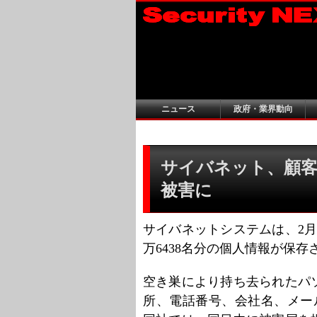
ニュース
政府・業界動向
サイバネット、顧客
被害に
サイバネットシステムは、2月
万6438名分の個人情報が保
空き巣により持ち去られたパ
所、電話番号、会社名、メール