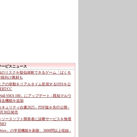
サービスニュース
投稿のリスクを疑似体験できるゲーム「ばくモ
 学校向け教材も
ェアの挙動をリアルタイム監視するOSSを公
CERT/CC
cWall SMA 100」にアップデート - 既知マルウ
除去機能を追加
キュリティ白書2025」PDF版を先行公開 -
月30日発売
ンソースソフト開発者に診断サービスを無償
GMO
pDrive」の学習機能を刷新、3000問以上収録 -