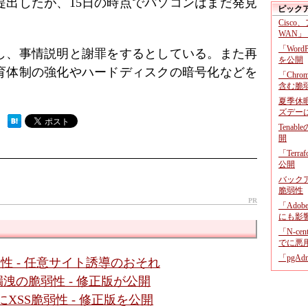
提出したが、15日の時点でパソコンはまだ発見
ピック
Cisco
WAN」
「Wor
し、事情説明と謝罪をするとしている。また再
を公開
育体制の強化やハードディスクの暗号化などを
「Chr
含む脆
夏季休
ズデー
 ）
Tenab
開
「Terr
公開
バックア
脆弱性
PR
「Adob
にも影
「N-c
でに悪
「pgA
に脆弱性 - 任意サイト誘導のおそれ
」に情報漏洩の脆弱性 - 修正版が公開
面にXSS脆弱性 - 修正版を公開