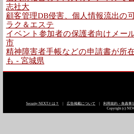
志社大
顧客管理DB侵害、個人情報流出の可能性
ラク＆エステ
イベント参加者の保護者向けメールで
市
精神障害者手帳などの申請書が所
も - 宮城県
Security NEXTとは？
|
広告掲載について
|
利用規約・免責事
Copyright (c) NEW