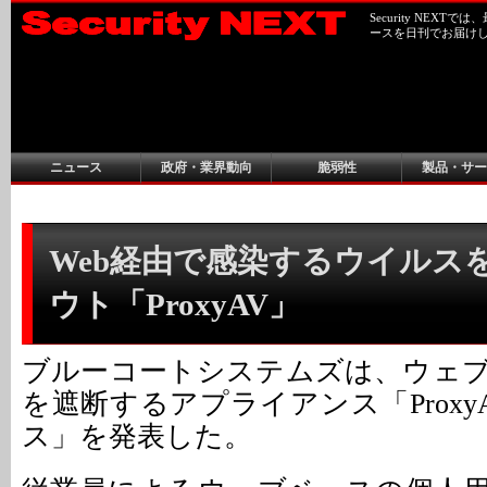
Security NEX
ースを日刊でお届け
ニュース
政府・業界動向
脆弱性
製品・サー
Web経由で感染するウイルス
ウト「ProxyAV」
ブルーコートシステムズは、ウェ
を遮断するアプライアンス「Prox
ス」を発表した。