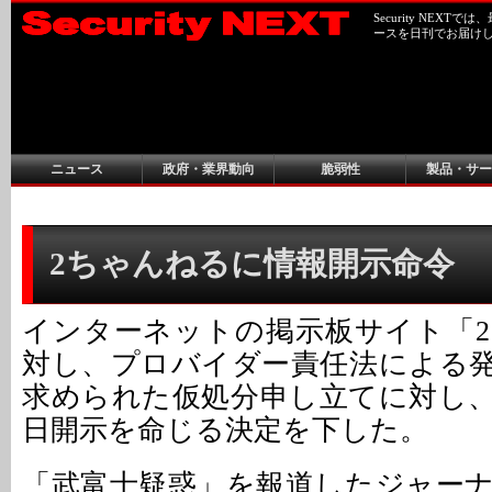
Security NEX
ースを日刊でお届け
ニュース
政府・業界動向
脆弱性
製品・サー
2ちゃんねるに情報開示命令
インターネットの掲示板サイト「
対し、プロバイダー責任法による
求められた仮処分申し立てに対し、
日開示を命じる決定を下した。
「武富士疑惑」を報道したジャー