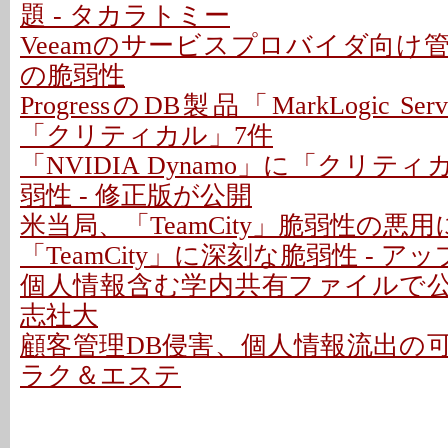
題 - タカラトミー
Veeamのサービスプロバイダ向け
の脆弱性
ProgressのDB製品「MarkLogic S
「クリティカル」7件
「NVIDIA Dynamo」に「クリテ
弱性 - 修正版が公開
米当局、「TeamCity」脆弱性の悪
「TeamCity」に深刻な脆弱性 - 
個人情報含む学内共有ファイルで公開
志社大
顧客管理DB侵害、個人情報流出の可能性
ラク＆エステ