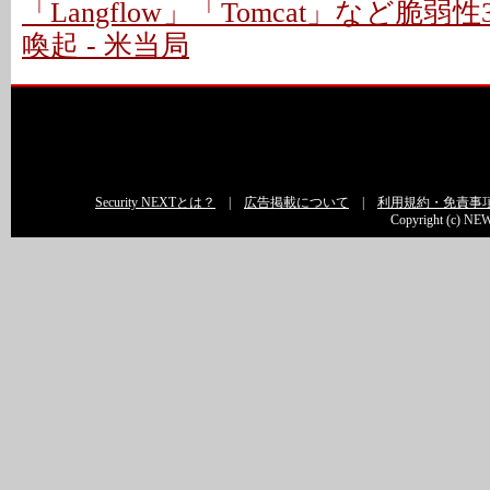
「Langflow」「Tomcat」など脆
喚起 - 米当局
Security NEXTとは？
|
広告掲載について
|
利用規約・免責事
Copyright (c) NEW