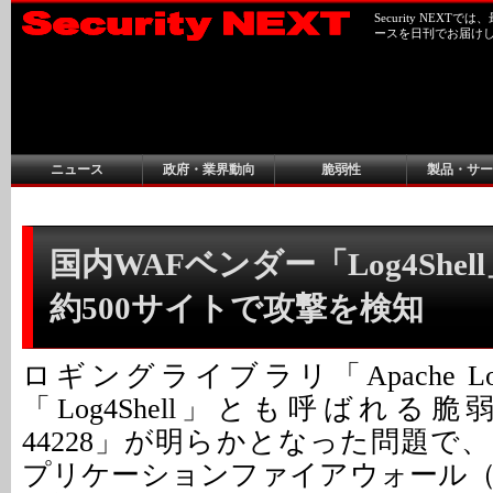
Security NEX
ースを日刊でお届け
ニュース
政府・業界動向
脆弱性
製品・サー
国内WAFベンダー「Log4Shell
約500サイトで攻撃を検知
ロギングライブラリ「Apache L
「Log4Shell」とも呼ばれる脆弱性
44228」が明らかとなった問題で
プリケーションファイアウォール（