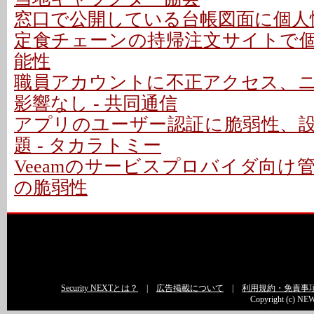
窓口で公開している台帳図面に個人情
定食チェーンの持帰注文サイトで
能性
職員アカウントに不正アクセス、
影響なし - 共同通信
アプリのユーザー認証に脆弱性、
題 - タカラトミー
Veeamのサービスプロバイダ向け
の脆弱性
Security NEXTとは？
|
広告掲載について
|
利用規約・免責事
Copyright (c) NEW