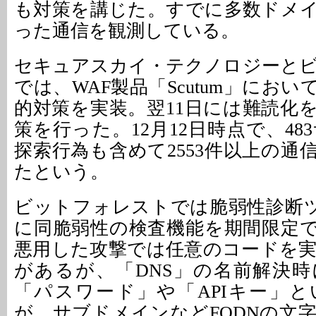
も対策を講じた。すでに多数ドメ
った通信を観測している。
セキュアスカイ・テクノロジーと
では、WAF製品「Scutum」において
的対策を実装。翌11日には難読化
策を行った。12月12日時点で、4
探索行為も含めて2553件以上の通
たという。
ビットフォレストでは脆弱性診断ツー
に同脆弱性の検査機能を期間限定
悪用した攻撃では任意のコードを
があるが、「DNS」の名前解決
「パスワード」や「APIキー」
が、サブドメインなどFQDNの文