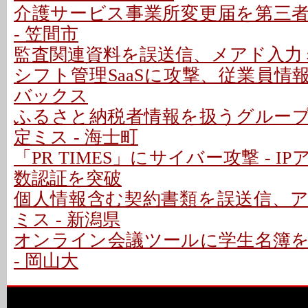
介護サービス事業所変更届を第三
- 笠間市
監査関連資料を誤送信、メアド入力ミ
シフト管理SaaSに攻撃、従業員情報
バックス
ふるさと納税者情報を扱うグルー
定ミス - 海士町
「PR TIMES」にサイバー攻撃 - 
数認証を突破
個人情報含む契約書類を誤送信、
ミス - 新潟県
オンライン会議ツールに学生名簿
- 岡山大