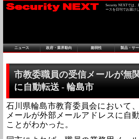
Security NEX
ースを日刊でお届け
ニュース
政府・業界動向
脆弱性
製品・サー
市教委職員の受信メールが無
に自動転送 - 輪島市
石川県輪島市教育委員会において
メールが外部メールアドレスに自
ことがわかった。