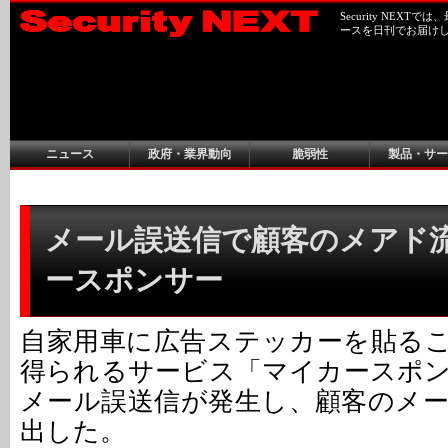
Security NEX
ースを日刊でお届け
ニュース
政府・業界動向
脆弱性
製品・サー
メール誤送信で顧客のメアド流出
ースポンサー
自家用車に広告ステッカーを貼る
得られるサービス「マイカースポ
メール誤送信が発生し、顧客のメ
出した。