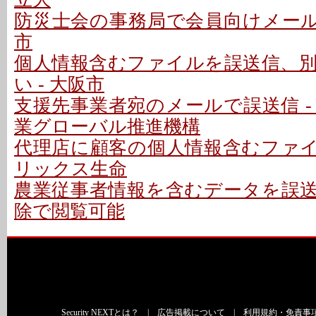
防災士会の事務局で会員向けメールを
市
個人情報含むファイルを誤送信、
い - 大阪市
支援先事業者宛のメールで誤送信 -
業グローバル推進機構
代理店に顧客の個人情報含むファイル
リックス生命
農業従事者情報を含むデータを誤送信
除で閲覧可能
Security NEXTとは？
|
広告掲載について
|
利用規約・免責事