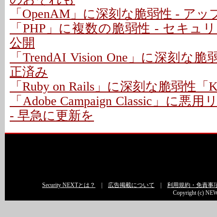
「OpenAM」に深刻な脆弱性 - ア
「PHP」に複数の脆弱性 - セキ
公開
「TrendAI Vision One」に深刻な脆
正済み
「Ruby on Rails」に深刻な脆弱性「Kind
「Adobe Campaign Classic」
- 早急に更新を
Security NEXTとは？
|
広告掲載について
|
利用規約・免責事
Copyright (c) NEW