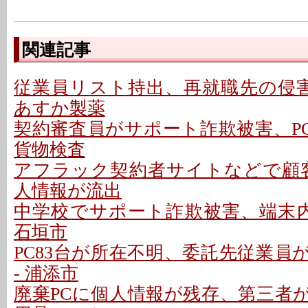
関連記事
従業員リスト持出、再就職先の侵害
あすか製薬
契約審査員がサポート詐欺被害、PC
貨物検査
アフラック契約者サイトなどで顧客
人情報が流出
中学校でサポート詐欺被害、端末内
石垣市
PC83台が所在不明、委託先従業員
- 浦添市
廃棄PCに個人情報が残存、第三者が