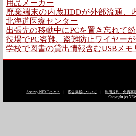
用品メーカー
廃棄端末の内蔵HDDが外部流通、内
北海道医療センター
出張先の移動中にPCを置き忘れて紛失
役場でPC盗難、盗難防止ワイヤーが切
学校で図書の貸出情報含むUSBメモリ
Security NEXTとは？
|
広告掲載について
|
利用規約・免責事
Copyright (c) NEW