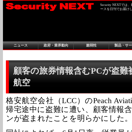
Security NEX
ースを日刊でお届け
ニュース
政府・業界動向
脆弱性
製品・サー
顧客の旅券情報含むPCが盗難被害 
航空
格安航空会社（LCC）のPeach Avia
帰宅途中に盗難に遭い、顧客情報
ンが盗まれたことを明らかにした