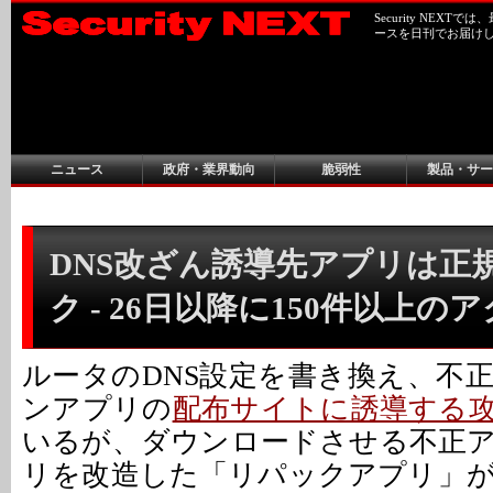
Security NEX
ースを日刊でお届け
ニュース
政府・業界動向
脆弱性
製品・サー
DNS改ざん誘導先アプリは正
ク - 26日以降に150件以上の
ルータのDNS設定を書き換え、不
ンアプリの
配布サイトに誘導する
いるが、ダウンロードさせる不正
リを改造した「リパックアプリ」