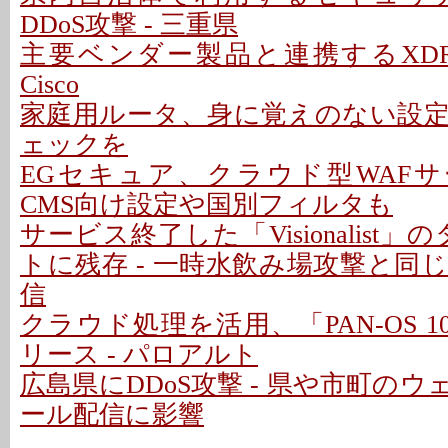
DDoS攻撃 - 三重県
主要ベンダー製品と連携するXDR
Cisco
家庭用ルータ、身に覚えのない設
ェックを
EGセキュア、クラウド型WAFサ
CMS向け設定や国別フィルタも
サービス終了した「Visionalist」
トに残存 - 一時水飲み場攻撃と同
信
クラウド処理を活用、「PAN-OS 10.2
リース - パロアルト
広島県にDDoS攻撃 - 県や市町の
ール配信に影響